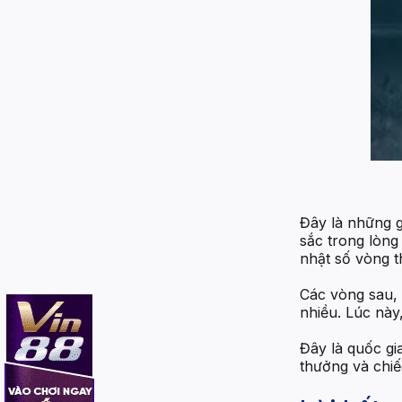
Đây là những g
sắc trong lòng
nhật số vòng t
Các vòng sau, 
nhiều. Lúc này
Đây là quốc gi
thưởng và chiế