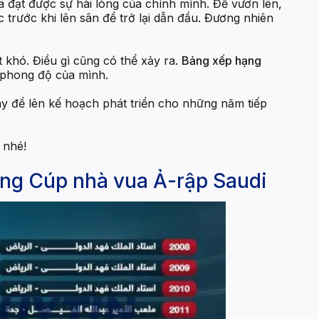
a đạt được sự hài lòng của chính mình. Để vươn lên,
 trước khi lên sân để trở lại dẫn đầu. Đương nhiên
 khó. Điều gì cũng có thể xảy ra.
Bảng xếp hạng
à phong độ của mình.
ay để lên kế hoạch phát triển cho những năm tiếp
 nhé!
hạng Cúp nhà vua Ả-rập Saudi