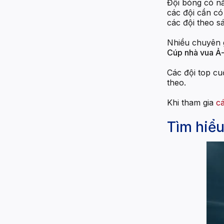
Đội bóng có nă
các đội cần có
các đội theo s
Nhiều chuyên g
Cúp nhà vua Ả
Các đội top cu
theo.
Khi tham gia
c
Tìm hiểu