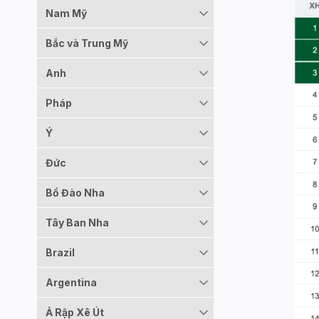
Nam Mỹ
Bắc và Trung Mỹ
Anh
Pháp
Ý
Đức
Bồ Đào Nha
Tây Ban Nha
Brazil
Argentina
Ả Rập Xê Út