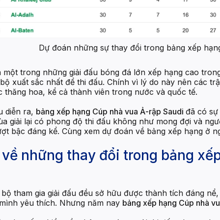
Dự đoán những sự thay đổi trong bảng xếp hạn
 một trong những giải đấu bóng đá lớn xếp hạng cao trong
bộ xuất sắc nhất để thi đấu. Chính vì lý do này nên các 
thăng hoa, kể cả thành viên trong nước và quốc tế.
u diễn ra,
bảng xếp hạng Cúp nhà vua Ả-rập Saudi
đã có sự
a giải lại có phong độ thi đấu không như mong đợi và ngư
ợt bậc đáng kể. Cùng xem dự đoán về bảng xếp hạng ở ng
 về những thay đổi trong bảng xế
bộ tham gia giải đấu đều sở hữu được thành tích đáng nể,
ộ mình yêu thích. Nhưng năm nay
bảng xếp hạng Cúp nhà vu