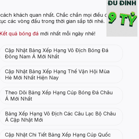
 cách khách quan nhất. Chắc chắn mọi điều đều có
tục các vòng đấu trong thời gian sắp tới nhé.
Kết quả bóng đá
mới nhất mỗi ngày nhé!
Cập Nhật Bảng Xếp Hạng Vô Địch Bóng Đá
Đông Nam Á Mới Nhất
Cập Nhật Bảng Xếp Hạng Thế Vận Hội Mùa
Hè Mới Nhất Hiện Nay
Theo Dõi Bảng Xếp Hạng Cúp Bóng Đá Châu
Á Mới Nhất
Bảng Xếp Hạng Vô Địch Các Câu Lạc Bộ Châu
Á Cập Nhật Mới
Cập Nhật Chi Tiết Bảng Xếp Hạng Cúp Quốc