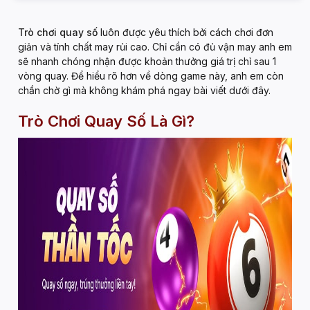
Trò chơi quay số
luôn được yêu thích bởi cách chơi đơn
giản và tính chất may rủi cao. Chỉ cần có đủ vận may anh em
sẽ nhanh chóng nhận được khoản thưởng giá trị chỉ sau 1
vòng quay. Để hiểu rõ hơn về dòng game này, anh em còn
chần chờ gì mà không khám phá ngay bài viết dưới đây.
Trò Chơi Quay Số Là Gì?