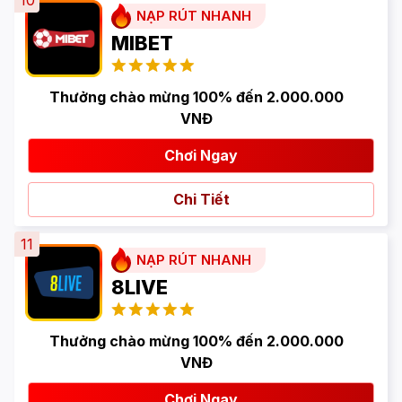
NẠP RÚT NHANH
MIBET
Thưởng chào mừng 100% đến 2.000.000
VNĐ
Chơi Ngay
Chi Tiết
11
NẠP RÚT NHANH
8LIVE
Thưởng chào mừng 100% đến 2.000.000
VNĐ
Chơi Ngay