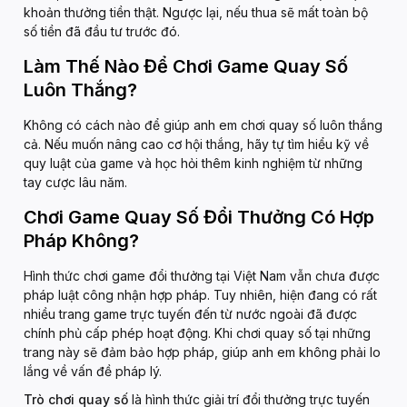
khoản thưởng tiền thật. Ngược lại, nếu thua sẽ mất toàn bộ
số tiền đã đầu tư trước đó.
Làm Thế Nào Để Chơi Game Quay Số
Luôn Thắng?
Không có cách nào để giúp anh em chơi quay số luôn thắng
cả. Nếu muốn nâng cao cơ hội thắng, hãy tự tìm hiểu kỹ về
quy luật của game và học hỏi thêm kinh nghiệm từ những
tay cược lâu năm.
Chơi Game Quay Số Đổi Thưởng Có Hợp
Pháp Không?
Hình thức chơi game đổi thưởng tại Việt Nam vẫn chưa được
pháp luật công nhận hợp pháp. Tuy nhiên, hiện đang có rất
nhiều trang game trực tuyến đến từ nước ngoài đã được
chính phủ cấp phép hoạt động. Khi chơi quay số tại những
trang này sẽ đảm bảo hợp pháp, giúp anh em không phải lo
lắng về vấn đề pháp lý.
Trò chơi quay số
là hình thức giải trí đổi thưởng trực tuyến