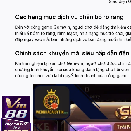
Giao diện 
Các hạng mục dịch vụ phân bố rõ ràng
Đến với cổng game
Gemwin
, người chơi dễ dàng tìm kiếm 
thiết kế bố trí rõ ràng, rành mạch, như: hạng mục trò chơi, g
đập ngay vào mắt bạn những dịch vụ bạn đang muốn tìm kiếm
Chính sách khuyến mãi siêu hấp dẫn đế
Khi trải nghiệm tại sân chơi
Gemwin,
người chơi được chìm đắ
chương trình khuyến mãi siêu khủng dành tặng cho hội viên,
của người chơi, vừa là bí quyết kinh doanh của cổng game.