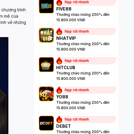
Nạp rút nhanh
FIVE88
 chương trình
Thưởng chào mừng 200% đến
đam mê của
15.800.000 VNĐ
 rinh về những
Nạp rút nhanh
NHATVIP
Thưởng chào mừng 200% đến
15.800.000 VNĐ
Nạp rút nhanh
HITCLUB
Thưởng chào mừng 200% đến
15.800.000 VNĐ
Nạp rút nhanh
YO88
Thưởng chào mừng 200% đến
15.800.000 VNĐ
Nạp rút nhanh
DEBET
Thưởng chào mừng 200% đến