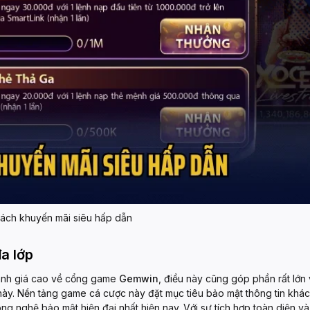
sách khuyến mãi siêu hấp dẫn
a lớp
đánh giá cao về cổng game
Gemwin
, điều này cũng góp phần rất lớn
 này. Nền tảng game cá cược này đặt mục tiêu bảo mật thông tin khá
ng nghệ bảo mật hiện đại nhất hiện nay. Với sự tích hợp toàn diện v