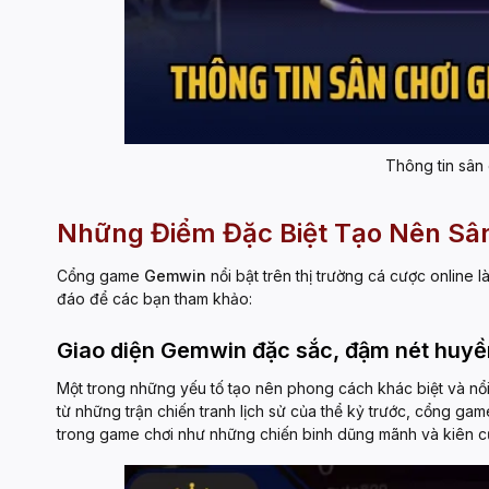
Thông tin sân
Những Điểm Đặc Biệt Tạo Nên Sâ
Cổng game
Gemwin
nổi bật trên thị trường cá cược online 
đáo để các bạn tham khảo:
Giao diện Gemwin đặc sắc, đậm nét huyề
Một trong những yếu tố tạo nên phong cách khác biệt và n
từ những trận chiến tranh lịch sử của thể kỷ trước, cổng g
trong game chơi như những chiến binh dũng mãnh và kiên c