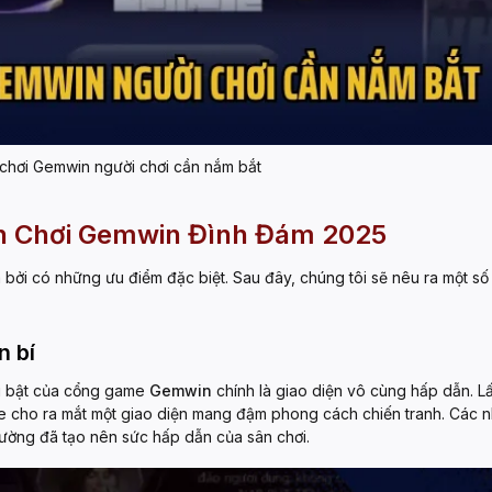
 chơi Gemwin người chơi cần nắm bắt
n Chơi Gemwin Đình Đám 2025
là bởi có những ưu điểm đặc biệt. Sau đây, chúng tôi sẽ nêu ra một s
n bí
ổi bật của cổng game
Gemwin
chính là giao diện vô cùng hấp dẫn. 
ame cho ra mắt một giao diện mang đậm phong cách chiến tranh. Các 
ường đã tạo nên sức hấp dẫn của sân chơi.