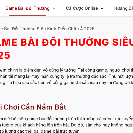
Game Bài Đổi Thưởng
Cá Cược Online
Hướng D
 Bài Đổi Thưởng Siêu Kinh Điển Châu Á 2025
AME BÀI ĐỔI THƯỞNG SIÊ
25
win
chính là điểm đến vô cùng lý tưởng. Tại cổng game, người chơi 
ần tài mang lại may mắn cùng tỷ lệ trả thưởng đặc sắc. Thu hút lư
g tìm hiểu sâu sắc hơn về cổng game đa sắc màu này thì đừng bỏ lỡ 
i Chơi Cần Nắm Bắt
am mê bộ môn game bài đổi thưởng trên thị trường cá cược trực tuyến
 tưởng của khách hàng lên trên hết. Do đó, sân chơi này không ngừn
ố lượng các thể loại game bài trực tuyến.