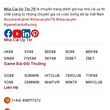
Nhà Cái Uy Tín 79
là chuyên trang đánh giá top nhà cái uy tín
chất lượng từ những chuyên gia cá cược bóng đá tại Việt Nam
#soulseekqtnet
#nhacaiuytin79
#nhacaiuytin
#gamebaidoithuong
Nhà Cái Uy Tín
UK88
SV88
RED88
XO88
MAY88
SIN88
FIVE88
SKY88
DEBET
ZBET
Game Bài Đổi Thưởng
GO88
SUNWIN
HITCLUB
789CLUB
TOP88
YO88
GEMWIN
NHATVIP
WIN79
MAYCLUB
Liên Hệ
(+84) 898117072