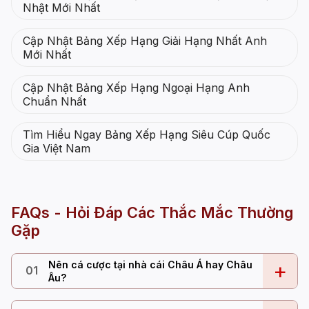
Nhật Mới Nhất
Cập Nhật Bảng Xếp Hạng Giải Hạng Nhất Anh
Mới Nhất
Cập Nhật Bảng Xếp Hạng Ngoại Hạng Anh
Chuẩn Nhất
Tìm Hiểu Ngay Bảng Xếp Hạng Siêu Cúp Quốc
Gia Việt Nam
FAQs - Hỏi Đáp Các Thắc Mắc Thường
Gặp
Nên cá cược tại nhà cái Châu Á hay Châu
+
01
Âu?