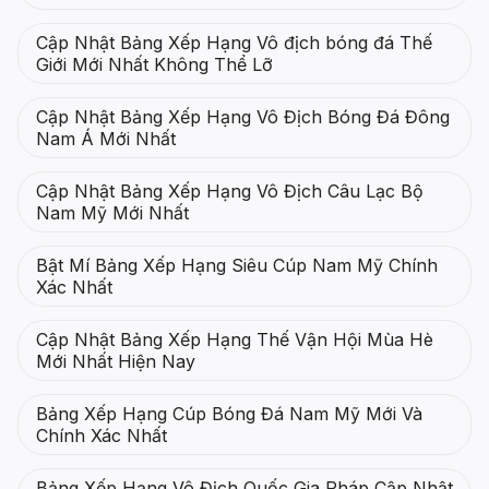
Cập Nhật Bảng Xếp Hạng Vô địch bóng đá Thế
Giới Mới Nhất Không Thể Lỡ
Cập Nhật Bảng Xếp Hạng Vô Địch Bóng Đá Đông
Nam Á Mới Nhất
Cập Nhật Bảng Xếp Hạng Vô Địch Câu Lạc Bộ
Nam Mỹ Mới Nhất
Bật Mí Bảng Xếp Hạng Siêu Cúp Nam Mỹ Chính
Xác Nhất
Cập Nhật Bảng Xếp Hạng Thế Vận Hội Mùa Hè
Mới Nhất Hiện Nay
Bảng Xếp Hạng Cúp Bóng Đá Nam Mỹ Mới Và
Chính Xác Nhất
Bảng Xếp Hạng Vô Địch Quốc Gia Pháp Cập Nhật