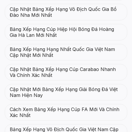
Cập Nhật Bảng Xếp Hạng Vô Địch Quốc Gia Bồ
Đào Nha Mới Nhất
Bảng Xếp Hạng Cúp Hiệp Hội Bóng Đá Hoàng
Gia Hà Lan Mới Nhất
Bảng Xếp Hạng Hạng Nhất Quốc Gia Việt Nam
Cập Nhật Mới Nhất
Cập Nhật Bảng Xếp Hạng Cúp Carabao Nhanh
Và Chính Xác Nhất
Cập Nhật Mới Bảng Xếp Hạng Giải Bóng Đá Việt
Nam Hiện Nay
Cách Xem Bảng Xếp Hạng Cúp FA Mới Và Chính
Xác Nhất
Bảng Xếp Hạng Vô Địch Quốc Gia Việt Nam Cập