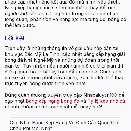
phép cập nhật riêng kết quả đội mà mình yêu thích.
Bảng xếp hạng cũng sẽ liên tục được thay đổi nên
người chơi cần chủ động hơn trong việc nhìn nhận
tổng quan, phân tích về năng lực mà từng đội bóng có
thể làm được.
Lời kết
Trên đây là những thông tin về giải đấu hấp dẫn tại
khu vực Bắc Mỹ La Tinh, cập nhật
bảng xếp hạng giải
bóng đá Nhà Nghề Mỹ
và những dự đoán trong thời
gian tới. Tuy nhiên nếu người hâm mộ có thời gian thì
đừng quên bỏ lỡ bất kỳ trận đấu nào nhé. Chúc anh
em sẽ có những phút giây giải trí, xem tin tức thể thao,
trực tuyến bóng được trọn vẹn nhất.
Đừng quên thường xuyên truy cập Nhacaiuytin100 để
cập nhật
Bảng xếp hạng bóng đá
và
Tỷ lệ kèo nhà cái
nhanh chóng chính xác nhất mỗi ngày nhé!
Cập Nhật Bảng Xếp Hạng Vô Địch Các Quốc Gia
Châu Phi Mới Nhất