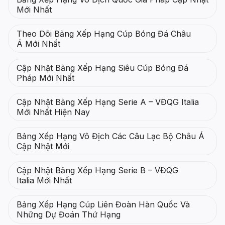
Mới Nhất
Theo Dõi Bảng Xếp Hạng Cúp Bóng Đá Châu
Á Mới Nhất
Cập Nhật Bảng Xếp Hạng Siêu Cúp Bóng Đá
Pháp Mới Nhất
Cập Nhật Bảng Xếp Hạng Serie A – VĐQG Italia
Mới Nhất Hiện Nay
Bảng Xếp Hạng Vô Địch Các Câu Lạc Bộ Châu Á
Cập Nhật Mới
Cập Nhật Bảng Xếp Hạng Serie B – VĐQG
Italia Mới Nhất
Bảng Xếp Hạng Cúp Liên Đoàn Hàn Quốc Và
Những Dự Đoán Thứ Hạng