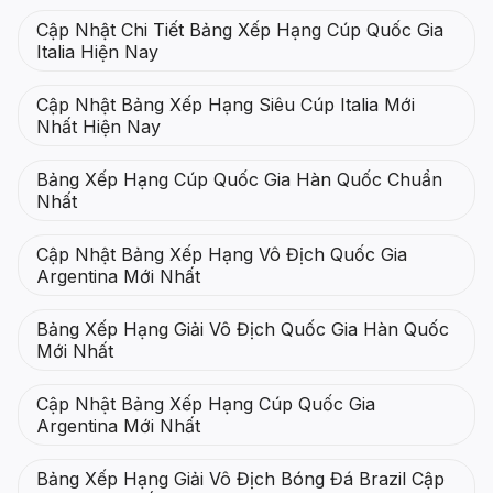
Cập Nhật Chi Tiết Bảng Xếp Hạng Cúp Quốc Gia
Italia Hiện Nay
Cập Nhật Bảng Xếp Hạng Siêu Cúp Italia Mới
Nhất Hiện Nay
Bảng Xếp Hạng Cúp Quốc Gia Hàn Quốc Chuẩn
Nhất
Cập Nhật Bảng Xếp Hạng Vô Địch Quốc Gia
Argentina Mới Nhất
Bảng Xếp Hạng Giải Vô Địch Quốc Gia Hàn Quốc
Mới Nhất
Cập Nhật Bảng Xếp Hạng Cúp Quốc Gia
Argentina Mới Nhất
Bảng Xếp Hạng Giải Vô Địch Bóng Đá Brazil Cập