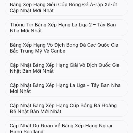
Bảng Xếp Hạng Siêu Cúp Bóng Đá Ả-rập Xê-út
Cập Nhật Mới Nhất
Thông Tin Bảng Xếp Hạng La Liga 2 – Tây Ban
Nha Mới Nhất
Bảng Xếp Hạng Vô Địch Bóng Đá Các Quốc Gia
Bắc Trung Mỹ Và Caribe
Cập Nhật Bảng Xếp Hạng Giải Vô Địch Quốc Gia
Nhật Bản Mới Nhất
Cập Nhật Bảng Xếp Hạng La Liga – Tây Ban Nha
Mới Nhất
Cập Nhật Bảng Xếp Hạng Cúp Bóng Đá Hoàng
Đế Nhật Bản Mới Nhất
Cập Nhật Dự Đoán Về Bảng Xếp Hạng Ngoại
Hạng Scotland