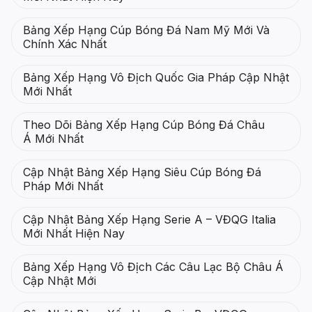
Bảng Xếp Hạng Cúp Bóng Đá Nam Mỹ Mới Và
Chính Xác Nhất
Bảng Xếp Hạng Vô Địch Quốc Gia Pháp Cập Nhật
Mới Nhất
Theo Dõi Bảng Xếp Hạng Cúp Bóng Đá Châu
Á Mới Nhất
Cập Nhật Bảng Xếp Hạng Siêu Cúp Bóng Đá
Pháp Mới Nhất
Cập Nhật Bảng Xếp Hạng Serie A – VĐQG Italia
Mới Nhất Hiện Nay
Bảng Xếp Hạng Vô Địch Các Câu Lạc Bộ Châu Á
Cập Nhật Mới