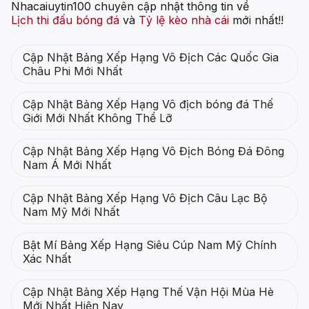
Nhacaiuytin100 chuyên cập nhật thông tin về
Lịch thi đấu bóng đá
và
Tỷ lệ kèo nhà cái
mới nhất!!
Cập Nhật Bảng Xếp Hạng Vô Địch Các Quốc Gia
Châu Phi Mới Nhất
Cập Nhật Bảng Xếp Hạng Vô địch bóng đá Thế
Giới Mới Nhất Không Thể Lỡ
Cập Nhật Bảng Xếp Hạng Vô Địch Bóng Đá Đông
Nam Á Mới Nhất
Cập Nhật Bảng Xếp Hạng Vô Địch Câu Lạc Bộ
Nam Mỹ Mới Nhất
Bật Mí Bảng Xếp Hạng Siêu Cúp Nam Mỹ Chính
Xác Nhất
Cập Nhật Bảng Xếp Hạng Thế Vận Hội Mùa Hè
Mới Nhất Hiện Nay