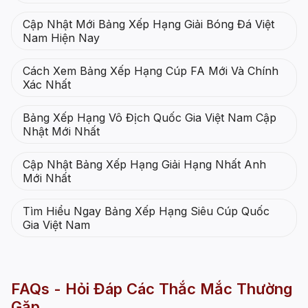
Cập Nhật Mới Bảng Xếp Hạng Giải Bóng Đá Việt
Nam Hiện Nay
Cách Xem Bảng Xếp Hạng Cúp FA Mới Và Chính
Xác Nhất
Bảng Xếp Hạng Vô Địch Quốc Gia Việt Nam Cập
Nhật Mới Nhất
Cập Nhật Bảng Xếp Hạng Giải Hạng Nhất Anh
Mới Nhất
Tìm Hiểu Ngay Bảng Xếp Hạng Siêu Cúp Quốc
Gia Việt Nam
FAQs - Hỏi Đáp Các Thắc Mắc Thường
Gặp