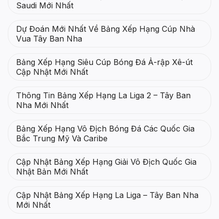
Saudi Mới Nhất
Dự Đoán Mới Nhất Về Bảng Xếp Hạng Cúp Nhà
Vua Tây Ban Nha
Bảng Xếp Hạng Siêu Cúp Bóng Đá Ả-rập Xê-út
Cập Nhật Mới Nhất
Thông Tin Bảng Xếp Hạng La Liga 2 – Tây Ban
Nha Mới Nhất
Bảng Xếp Hạng Vô Địch Bóng Đá Các Quốc Gia
Bắc Trung Mỹ Và Caribe
Cập Nhật Bảng Xếp Hạng Giải Vô Địch Quốc Gia
Nhật Bản Mới Nhất
Cập Nhật Bảng Xếp Hạng La Liga – Tây Ban Nha
Mới Nhất