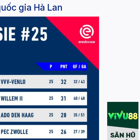
quốc gia Hà Lan