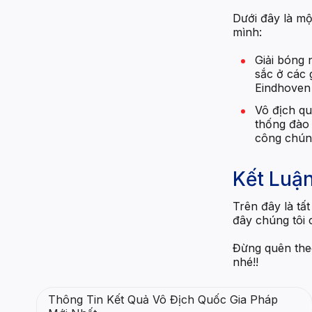
Dưới đây là mộ
mình:
Giải bóng 
sắc ở các 
Eindhoven
Vô địch qu
thống đào 
công chún
Kết Luậ
Trên đây là tất
đây chúng tôi 
Đừng quên theo
nhé!!
Thông Tin Kết Quả Vô Địch Quốc Gia Pháp