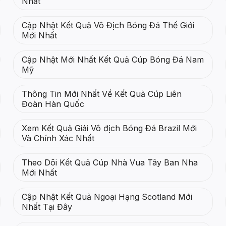
Nhất
Cập Nhật Kết Quả Vô Địch Bóng Đá Thế Giới
Mới Nhất
Cập Nhật Mới Nhất Kết Quả Cúp Bóng Đá Nam
Mỹ
Thông Tin Mới Nhất Về Kết Quả Cúp Liên
Đoàn Hàn Quốc
Xem Kết Quả Giải Vô địch Bóng Đá Brazil Mới
Và Chính Xác Nhất
Theo Dõi Kết Quả Cúp Nhà Vua Tây Ban Nha
Mới Nhất
Cập Nhật Kết Quả Ngoại Hạng Scotland Mới
Nhất Tại Đây