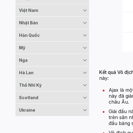
Việt Nam
Nhật Bản
Hàn Quốc
Mỹ
Nga
Kết quả Vô địc
Hà Lan
này:
Thổ Nhĩ Kỳ
Ajax là mộ
này đã già
Scotland
châu Âu.
Ukraine
Giải đấu nà
trên sân n
đầu bảng s
Vô địch qu