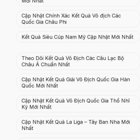
Mới Nhất
Cập Nhật Chính Xác Kết Quả Vô địch Các
Quốc Gia Châu Phi
Kết Quả Siêu Cúp Nam Mỹ Cập Nhật Mới Nhất
Theo Dõi Kết Quả Vô Địch Các Câu Lạc Bộ
Châu Á Chuẩn Nhất
Cập Nhật Kết Quả Giải Vô Địch Quốc Gia Hàn
Quốc Mới Nhất
Cập Nhật Kết Quả Vô Địch Quốc Gia Thổ Nhĩ
Kỳ Mới Nhất
Cập Nhật Kết Quả La Liga – Tây Ban Nha Mới
Nhất