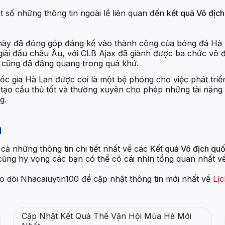
t số những thông tin ngoài lề liên quan đến
kết quả Vô địch
này đã đóng góp đáng kể vào thành công của bóng đá Hà L
giải đấu châu Âu, với CLB Ajax đã giành được ba chức v
 cũng đã đăng quang trong quá khứ.
ốc gia Hà Lan được coi là một bệ phóng cho việc phát triển
tạo cầu thủ tốt và thường xuyên cho phép những tài năng t
g.
n
 cả những thông tin chi tiết nhất về các
Kết quả Vô địch quố
cũng hy vọng các bạn có thể có cái nhìn tổng quan nhất v
 dõi Nhacaiuytin100 để cập nhật thông tin mới nhất về
Lịc
Cập Nhật Kết Quả Thế Vận Hội Mùa Hè Mới