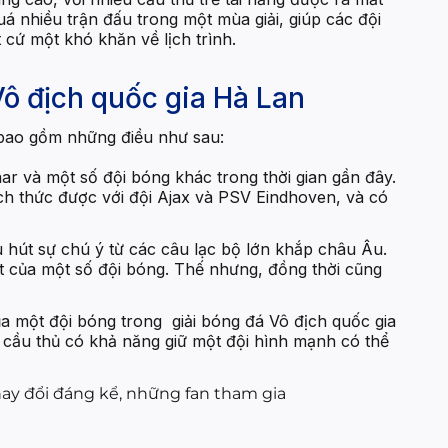
uá nhiều trận đấu trong một mùa giải, giúp các đội
cứ một khó khăn về lịch trình.
Vô địch quốc gia Hà Lan
bao gồm những điều như sau:
ar và một số đội bóng khác trong thời gian gần đây.
ch thức được với đội Ajax và PSV Eindhoven, và có
hu hút sự chú ý từ các câu lạc bộ lớn khắp châu Âu.
t của một số đội bóng. Thế nhưng, đồng thời cũng
ủa một đội bóng trong giải bóng đá Vô địch quốc gia
 cầu thủ có khả năng giữ một đội hình mạnh có thể
thay đổi đáng kể, những fan tham gia