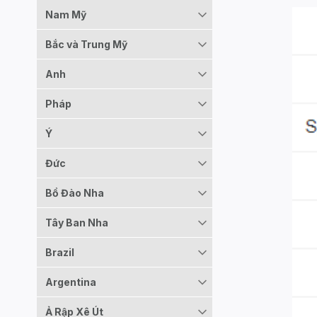
Nam Mỹ
Bắc và Trung Mỹ
Anh
Pháp
Ý
Đức
Bồ Đào Nha
Tây Ban Nha
Brazil
Argentina
Ả Rập Xê Út