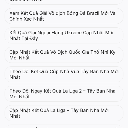
Xem Kết Quả Giải Vô địch Bóng Đá Brazil Mới Và
Chính Xác Nhất
Kết Quả Giải Ngoại Hạng Ukraine Cập Nhật Mới
Nhất Tại Đây
Cập Nhật Kết Quả Vô Địch Quốc Gia Thổ Nhĩ Kỳ
Mới Nhất
Theo Dõi Kết Quả Cúp Nhà Vua Tây Ban Nha Mới
Nhất
Theo Dõi Ngay Kết Quả La Liga 2 – Tây Ban Nha
Mới Nhất
Cập Nhật Kết Quả La Liga – Tây Ban Nha Mới
Nhất