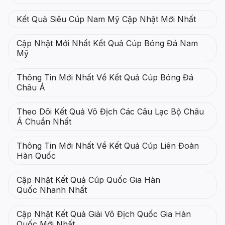
Kết Quả Siêu Cúp Nam Mỹ Cập Nhật Mới Nhất
Cập Nhật Mới Nhất Kết Quả Cúp Bóng Đá Nam
Mỹ
Thông Tin Mới Nhất Về Kết Quả Cúp Bóng Đá
Châu Á
Theo Dõi Kết Quả Vô Địch Các Câu Lạc Bộ Châu
Á Chuẩn Nhất
Thông Tin Mới Nhất Về Kết Quả Cúp Liên Đoàn
Hàn Quốc
Cập Nhật Kết Quả Cúp Quốc Gia Hàn
Quốc Nhanh Nhất
Cập Nhật Kết Quả Giải Vô Địch Quốc Gia Hàn
Quốc Mới Nhất