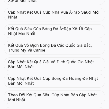
Xê-út Mới Nhất
Cập Nhật Kết Quả Cúp Nhà Vua Ả-rập Saudi Mới
Nhất
Kết Quả Siêu Cúp Bóng Đá Ả-Rập Xê-Út Cập
Nhật Mới Nhất
Kết Quả Vô Địch Bóng Đá Các Quốc Gia Bắc,
Trung Mỹ Và Caribe
Cập Nhật Kết Quả Giải Vô Địch Quốc Gia Nhật
Bản Mới Nhất
Cập Nhật Kết Quả Cúp Bóng Đá Hoàng Đế Nhật
Bản Mới Nhất
Theo Dõi Kết Quả Siêu Cúp Nhật Bản Cập Nhật
Mới Nhất