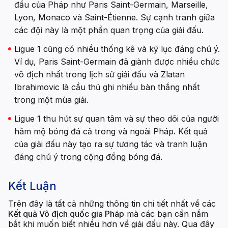
đầu của Pháp như Paris Saint-Germain, Marseille,
Lyon, Monaco và Saint-Étienne. Sự cạnh tranh giữa
các đội này là một phần quan trọng của giải đấu.
Ligue 1 cũng có nhiều thống kê và kỷ lục đáng chú ý.
Ví dụ, Paris Saint-Germain đã giành được nhiều chức
vô địch nhất trong lịch sử giải đấu và Zlatan
Ibrahimovic là cầu thủ ghi nhiều bàn thắng nhất
trong một mùa giải.
Ligue 1 thu hút sự quan tâm và sự theo dõi của người
hâm mộ bóng đá cả trong và ngoài Pháp. Kết quả
của giải đấu này tạo ra sự tương tác và tranh luận
đáng chú ý trong cộng đồng bóng đá.
Kết Luận
Trên đây là tất cả những thông tin chi tiết nhất về các
Kết quả Vô địch quốc gia Pháp
mà các bạn cần nắm
bắt khi muốn biết nhiều hơn về giải đấu này. Qua đây