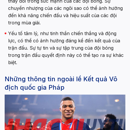
thay đổi trong sức mạnh của các đội bóng. Sự
chuyển nhượng của các ngôi sao có thể ảnh hưởng
đến khả năng chiến đấu và hiệu suất của các đội
trong mùa giải.
Yếu tố tâm lý, như tinh thần chiến thắng và động
lực, có thể có ảnh hưởng đáng kể đến kết quả của
trận đấu. Sự tự tin và sự tập trung của đội bóng
trong trận đấu quyết định này có thể tạo ra sự khác
biệt.
Những thông tin ngoài lề Kết quả Vô
địch quốc gia Pháp