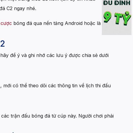
đá C2 ngay nhé.
 cược
bóng đá qua nền tảng Android hoặc là IOS.
C2
hãy để ý và ghi nhớ các lưu ý được chia sẻ dưới
ó, mới có thể theo dõi các thông tin về lịch thi đấu
 các trận đấu bóng đá từ cúp này. Người chơi phải