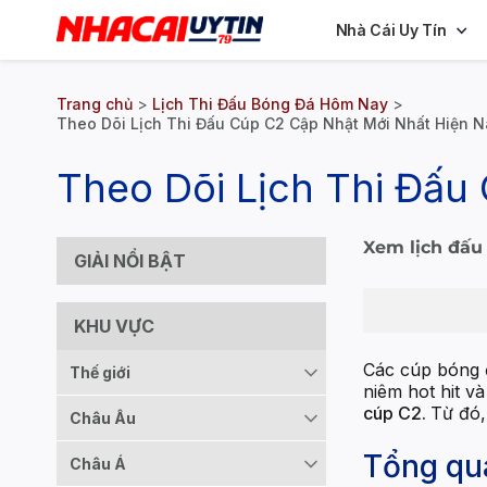
Nhà Cái Uy Tín
Trang chủ
>
Lịch Thi Đấu Bóng Đá Hôm Nay
>
Theo Dõi Lịch Thi Đấu Cúp C2 Cập Nhật Mới Nhất Hiện 
Theo Dõi Lịch Thi Đấu
Xem lịch đấu
GIẢI NỔI BẬT
KHU VỰC
Các cúp bóng đ
Thế giới
niêm hot hit và
cúp C2.
Từ đó,
Châu Âu
Tổng qua
Châu Á