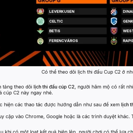
Có thể theo dõi lịch thi đấu Cup C2 ở n
n tảng theo dõi
lịch thi đấu cúp C2
, người hâm mộ có rất nhi
á cúp C2 này ngay nhé.
ực hiện các thao tác được hướng dẫn như sau để xem
lịch 
y cập vào Chrome, Google hoặc là các trình duyệt khác. T
 khi có một loạt kết quả hiện lên, người chơi có thể lựa c