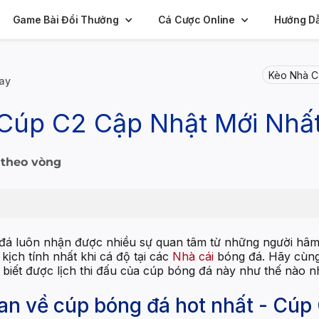
Game Bài Đổi Thưởng
Cá Cược Online
Hướng D
Kèo Nhà C
Nay
 Cúp C2 Cập Nhật Mới Nhấ
 theo vòng
á luôn nhận được nhiều sự quan tâm từ những người hâm m
 kịch tính nhất khi cá độ tại các
Nhà cái
bóng đá. Hãy cùng 
 biết được lịch thi đấu của cúp bóng đá này như thế nào n
n về cúp bóng đá hot nhất - Cúp