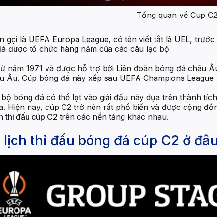
Tổng quan về Cup C
 gọi là UEFA Europa League, có tên viết tắt là UEL, trướ
đá được tổ chức hàng năm của các câu lạc bộ.
từ năm 1971 và được hỗ trợ bởi Liên đoàn bóng đá châu Âu 
âu Âu. Cúp bóng đá này xếp sau UEFA Champions League
bộ bóng đá có thể lọt vào giải đấu này dựa trên thành tích 
a. Hiện nay, cúp C2 trở nên rất phổ biến và được cộng đ
ch thi đấu cúp C2
trên các nền tảng khác nhau.
 lịch thi đấu bóng đá cúp C2 ở đâ