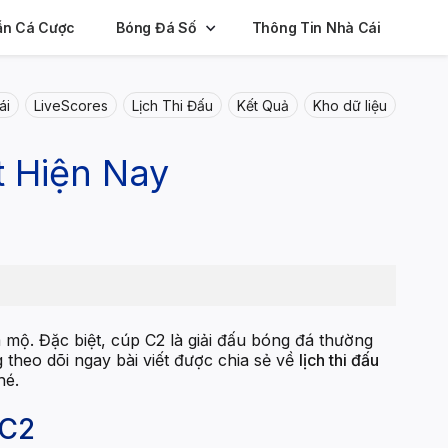
ẫn Cá Cược
Bóng Đá Số
Thông Tin Nhà Cái
ái
LiveScores
Lịch Thi Đấu
Kết Quả
Kho dữ liệu
t Hiện Nay
ộ. Đặc biệt, cúp C2 là giải đấu bóng đá thường
theo dõi ngay bài viết được chia sẻ về
lịch thi đấu
hé.
 C2