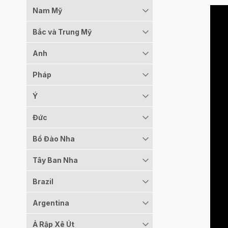
Nam Mỹ
Bắc và Trung Mỹ
Anh
Pháp
Ý
Đức
Bồ Đào Nha
Tây Ban Nha
Brazil
Argentina
Ả Rập Xê Út