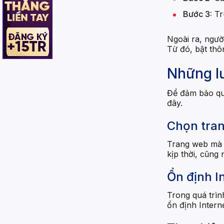
Bước 3:
Tr
Ngoài ra, ngườ
Từ đó, bật thôn
Những lư
Để đảm bảo quá
đây.
Chọn tran
Trang web mà 
kịp thời, cũng
Ổn định I
Trong quá trìn
ổn định Interne