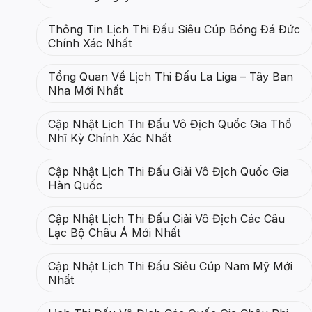
Thông Tin Lịch Thi Đấu Siêu Cúp Bóng Đá Đức
Chính Xác Nhất
Tổng Quan Về Lịch Thi Đấu La Liga – Tây Ban
Nha Mới Nhất
Cập Nhật Lịch Thi Đấu Vô Địch Quốc Gia Thổ
Nhĩ Kỳ Chính Xác Nhất
Cập Nhật Lịch Thi Đấu Giải Vô Địch Quốc Gia
Hàn Quốc
Cập Nhật Lịch Thi Đấu Giải Vô Địch Các Câu
Lạc Bộ Châu Á Mới Nhất
Cập Nhật Lịch Thi Đấu Siêu Cúp Nam Mỹ Mới
Nhất