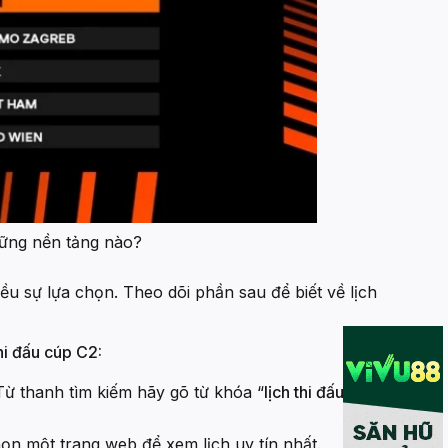
hững nền tảng nào?
ều sự lựa chọn. Theo dõi phần sau để biết về lịch
thi đấu cúp C2:
ừ thanh tìm kiếm hãy gõ từ khóa “
lịch thi đấu cúp
họn một trang web để xem lịch uy tín nhất.