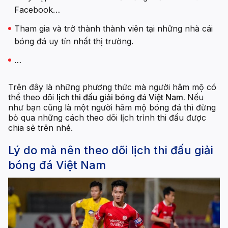
Facebook…
Tham gia và trở thành thành viên tại những nhà cái
bóng đá uy tín nhất thị trường.
…
Trên đây là những phương thức mà người hâm mộ có
thể theo dõi
lịch thi đấu giải bóng đá Việt Nam.
Nếu
như bạn cũng là một người hâm mộ bóng đá thì đừng
bỏ qua những cách theo dõi lịch trình thi đấu được
chia sẻ trên nhé.
Lý do mà nên theo dõi lịch thi đấu giải
bóng đá Việt Nam