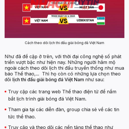
Cách theo dõi lịch thi đấu giải bóng đá Việt Nam
Như đã đề cập ở trên, với thời đại công nghệ số phát
triển vượt bậc như hiện nay. Những người hâm mộ
ngoài cách theo dõi lịch thi đấu truyền thống như mua
báo Thể thao,... Thì họ còn có những lựa chọn theo
dõi
lịch thi đấu giải bóng đá Việt Nam
như sau:
Truy cập các trang web Thể thao điện tử để nắm
bắt lịch trình giải bóng đá Việt Nam.
Tham gia tại các diễn đàn, group chia sẻ về các tin
tức thể thao.
Truy cập và theo dõi các nền tảng thể thao như