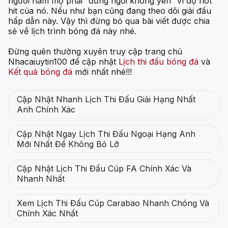
người hâm mộ phải “đứng ngồi không yên” vì độ hot
hit của nó. Nếu như bạn cũng đang theo dõi giải đấu
hấp dẫn này. Vậy thì đừng bỏ qua bài viết được chia
sẻ về lịch trình bóng đá này nhé.
Đừng quên thường xuyên truy cập trang chủ
Nhacaiuytin100 để cập nhật
Lịch thi đấu bóng đá
và
Kết quả bóng đá
mới nhất nhé!!!
Cập Nhật Nhanh Lịch Thi Đấu Giải Hạng Nhất
Anh Chính Xác
Cập Nhật Ngay Lịch Thi Đấu Ngoại Hạng Anh
Mới Nhất Để Không Bỏ Lỡ
Cập Nhật Lịch Thi Đấu Cúp FA Chính Xác Và
Nhanh Nhất
Xem Lịch Thi Đấu Cúp Carabao Nhanh Chóng Và
Chính Xác Nhất