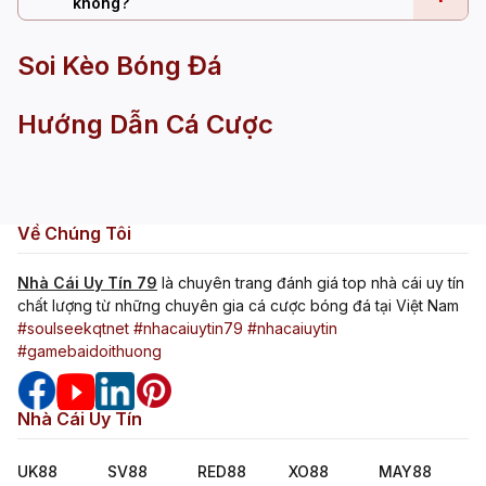
không?
Soi Kèo Bóng Đá
Hướng Dẫn Cá Cược
Về Chúng Tôi
Nhà Cái Uy Tín 79
là chuyên trang đánh giá top nhà cái uy tín
chất lượng từ những chuyên gia cá cược bóng đá tại Việt Nam
#soulseekqtnet
#nhacaiuytin79
#nhacaiuytin
#gamebaidoithuong
Nhà Cái Uy Tín
UK88
SV88
RED88
XO88
MAY88