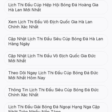
Lịch Thi Đấu Cúp Hiệp Hội Bóng Đá Hoàng Gia
Hà Lan Mới Nhất
Xem Lịch Thi Đấu Vô Địch Quốc Gia Hà Lan
Chính Xác Nhất
Cập Nhật Lịch Thi Đấu Siêu Cúp Bóng Đá Hà Lan
Hàng Ngày
Cập Nhật Lịch Thi Đấu Vô Địch Quốc Gia Đức
Mới Nhất
Theo Dõi Ngay Lịch Thi Đấu Cúp Bóng Đá Đức
Mới Nhất Hôm Nay
Thông Tin Lịch Thi Đấu Siêu Cúp Bóng Đá Đức
Chính Xác Nhất
Lịch Thi Đấu Giải Bóng Đá Ngoại Hạng Nga Cập
Nhật Trên Nhiều Nền Tảng