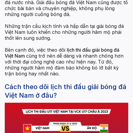
đá nước nhà. Giải đấu bóng đá Việt Nam cũng được tổ
chức bài bản và chuyên nghiệp, không phụ lòng
những người cuồng bóng đá.
Những trận cầu kịch tính và hấp dẫn tại giải bóng đá
Việt Nam luôn khiến cho những người hâm mộ phải
thốt lên sung sướng.
Bên cạnh đó, việc theo dõi
lịch thi đấu giải bóng đá
Việt Nam
cũng trở nên dễ dàng và nhanh chóng hơn
với thời đại công nghệ cao như hiện nay. Từ đó,
những người hâm mộ đảm bảo không bỏ lỡ bất kỳ
trận bóng hay nhất nào.
Cách theo dõi lịch thi đấu giải bóng đá
Việt Nam ở đâu?