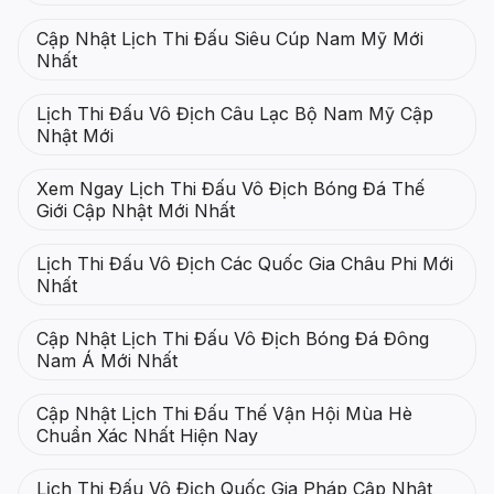
Cập Nhật Lịch Thi Đấu Siêu Cúp Nam Mỹ Mới
Nhất
Lịch Thi Đấu Vô Địch Câu Lạc Bộ Nam Mỹ Cập
Nhật Mới
Xem Ngay Lịch Thi Đấu Vô Địch Bóng Đá Thế
Giới Cập Nhật Mới Nhất
Lịch Thi Đấu Vô Địch Các Quốc Gia Châu Phi Mới
Nhất
Cập Nhật Lịch Thi Đấu Vô Địch Bóng Đá Đông
Nam Á Mới Nhất
Cập Nhật Lịch Thi Đấu Thế Vận Hội Mùa Hè
Chuẩn Xác Nhất Hiện Nay
Lịch Thi Đấu Vô Địch Quốc Gia Pháp Cập Nhật