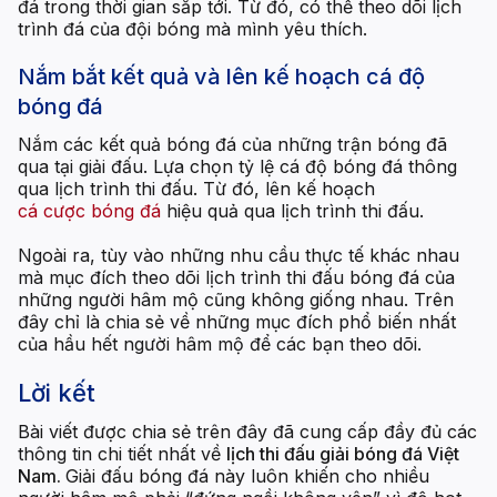
đá trong thời gian sắp tới. Từ đó, có thể theo dõi lịch
trình đá của đội bóng mà mình yêu thích.
Nắm bắt kết quả và lên kế hoạch cá độ
bóng đá
Nắm các kết quả bóng đá của những trận bóng đã
qua tại giải đấu. Lựa chọn tỷ lệ cá độ bóng đá thông
qua lịch trình thi đấu. Từ đó, lên kế hoạch
cá cược bóng đá
hiệu quả qua lịch trình thi đấu.
Ngoài ra, tùy vào những nhu cầu thực tế khác nhau
mà mục đích theo dõi lịch trình thi đấu bóng đá của
những người hâm mộ cũng không giống nhau. Trên
đây chỉ là chia sẻ về những mục đích phổ biến nhất
của hầu hết người hâm mộ để các bạn theo dõi.
Lời kết
Bài viết được chia sẻ trên đây đã cung cấp đầy đủ các
thông tin chi tiết nhất về
lịch thi đấu giải bóng đá Việt
Nam.
Giải đấu bóng đá này luôn khiến cho nhiều