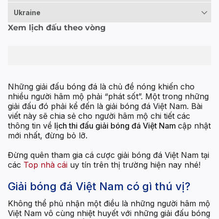
Ukraine
Xem lịch đấu theo vòng
Những giải đấu bóng đá là chủ đề nóng khiến cho
nhiều người hâm mộ phải “phát sốt”. Một trong những
giải đấu đó phải kể đến là giải bóng đá Việt Nam. Bài
viết này sẽ chia sẻ cho người hâm mộ chi tiết các
thông tin về
lịch thi đấu giải bóng đá Việt Nam
cập nhật
mới nhất, đừng bỏ lỡ.
Đừng quên tham gia cá cược giải bóng đá Việt Nam tại
các
Top nhà cái
uy tín trên thị trường hiện nay nhé!
Giải bóng đá Việt Nam có gì thú vị?
Không thể phủ nhận một điều là những người hâm mộ
Việt Nam vô cùng nhiệt huyết với những giải đấu bóng