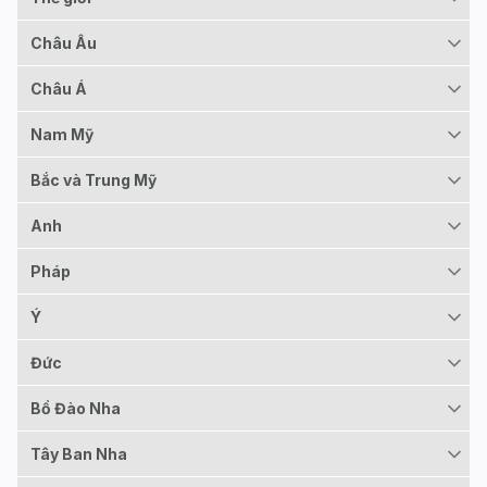
Châu Âu
Châu Á
Nam Mỹ
Bắc và Trung Mỹ
Anh
Pháp
Ý
Đức
Bồ Đào Nha
Tây Ban Nha