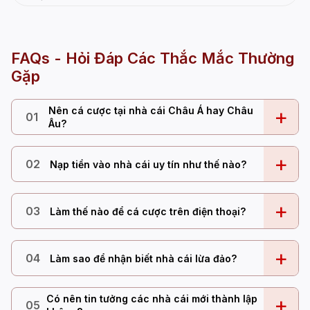
FAQs - Hỏi Đáp Các Thắc Mắc Thường
Gặp
Nên cá cược tại nhà cái Châu Á hay Châu
+
01
Âu?
+
02
Nạp tiền vào nhà cái uy tín như thế nào?
+
03
Làm thế nào để cá cược trên điện thoại?
+
04
Làm sao để nhận biết nhà cái lừa đảo?
Có nên tin tưởng các nhà cái mới thành lập
+
05