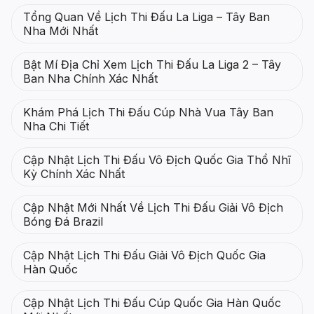
Tổng Quan Về Lịch Thi Đấu La Liga – Tây Ban
Nha Mới Nhất
Bật Mí Địa Chỉ Xem Lịch Thi Đấu La Liga 2 – Tây
Ban Nha Chính Xác Nhất
Khám Phá Lịch Thi Đấu Cúp Nhà Vua Tây Ban
Nha Chi Tiết
Cập Nhật Lịch Thi Đấu Vô Địch Quốc Gia Thổ Nhĩ
Kỳ Chính Xác Nhất
Cập Nhật Mới Nhất Về Lịch Thi Đấu Giải Vô Địch
Bóng Đá Brazil
Cập Nhật Lịch Thi Đấu Giải Vô Địch Quốc Gia
Hàn Quốc
Cập Nhật Lịch Thi Đấu Cúp Quốc Gia Hàn Quốc