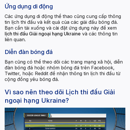
Ứng dụng di động
Các ứng dụng di động thể thao cũng cung cấp thông
tin lịch thi đấu và kết quả của các giải đấu bóng đá.
Bạn cần tải xuống và cài đặt ứng dụng này để xem
lịch thi đấu Giải ngoại hạng Ukraine
và các thông tin
liên quan.
Diễn đàn bóng đá
Bạn cũng có thể theo dõi các trang mạng xã hội, diễn
đàn bóng đá hoặc nhóm bóng đá trên Facebook,
Twitter, hoặc Reddit để nhận thông tin lịch thi đấu từ
cộng đồng yêu bóng đá.
Vì sao nên theo dõi Lịch thi đấu Giải
ngoại hạng Ukraine?