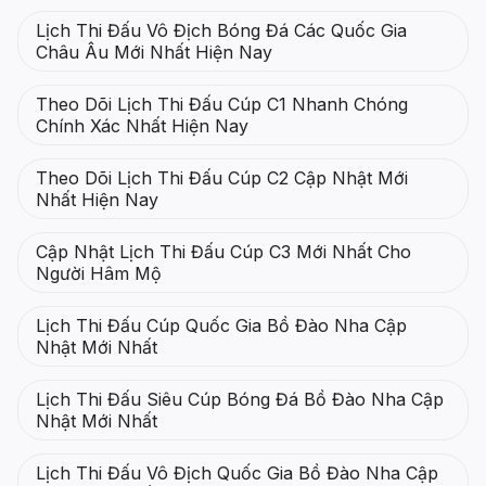
Lịch Thi Đấu Vô Địch Bóng Đá Các Quốc Gia
Châu Âu Mới Nhất Hiện Nay
Theo Dõi Lịch Thi Đấu Cúp C1 Nhanh Chóng
Chính Xác Nhất Hiện Nay
Theo Dõi Lịch Thi Đấu Cúp C2 Cập Nhật Mới
Nhất Hiện Nay
Cập Nhật Lịch Thi Đấu Cúp C3 Mới Nhất Cho
Người Hâm Mộ
Lịch Thi Đấu Cúp Quốc Gia Bồ Đào Nha Cập
Nhật Mới Nhất
Lịch Thi Đấu Siêu Cúp Bóng Đá Bồ Đào Nha Cập
Nhật Mới Nhất
Lịch Thi Đấu Vô Địch Quốc Gia Bồ Đào Nha Cập