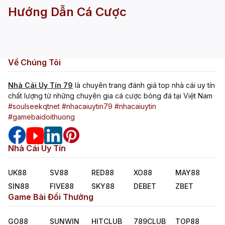
Hướng Dẫn Cá Cược
Về Chúng Tôi
Nhà Cái Uy Tín 79
là chuyên trang đánh giá top nhà cái uy tín
chất lượng từ những chuyên gia cá cược bóng đá tại Việt Nam
#soulseekqtnet
#nhacaiuytin79
#nhacaiuytin
#gamebaidoithuong
Nhà Cái Uy Tín
UK88
SV88
RED88
XO88
MAY88
SIN88
FIVE88
SKY88
DEBET
ZBET
Game Bài Đổi Thưởng
GO88
SUNWIN
HITCLUB
789CLUB
TOP88