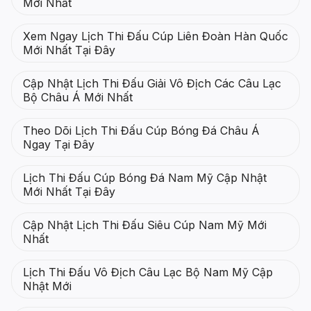
Mới Nhất
Xem Ngay Lịch Thi Đấu Cúp Liên Đoàn Hàn Quốc
Mới Nhất Tại Đây
Cập Nhật Lịch Thi Đấu Giải Vô Địch Các Câu Lạc
Bộ Châu Á Mới Nhất
Theo Dõi Lịch Thi Đấu Cúp Bóng Đá Châu Á
Ngay Tại Đây
Lịch Thi Đấu Cúp Bóng Đá Nam Mỹ Cập Nhật
Mới Nhất Tại Đây
Cập Nhật Lịch Thi Đấu Siêu Cúp Nam Mỹ Mới
Nhất
Lịch Thi Đấu Vô Địch Câu Lạc Bộ Nam Mỹ Cập
Nhật Mới