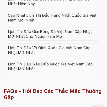
Nhất Hiện Nay
Cập Nhật Lịch Thi Đấu Hạng Nhất Quốc Gia Việt
Nam Mới Nhất
Lịch Thi Đấu Giải Bóng Đá Việt Nam Cập Nhật
Mới Nhất Cho Người Hâm Mộ
Lịch Thi Đấu Vô Địch Quốc Gia Việt Nam Cập
Nhật Mới Nhất
Lịch Thi Đấu Siêu Cúp Quốc Gia Việt Nam Cập
Nhật Mới Nhất
FAQs - Hỏi Đáp Các Thắc Mắc Thường
Gặp