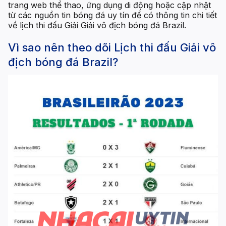
trang web thể thao, ứng dụng di động hoặc cập nhật
từ các nguồn tin bóng đá uy tín để có thông tin chi tiết
về lịch thi đấu Giải Giải vô địch bóng đá Brazil.
Vì sao nên theo dõi Lịch thi đấu Giải vô
địch bóng đá Brazil?