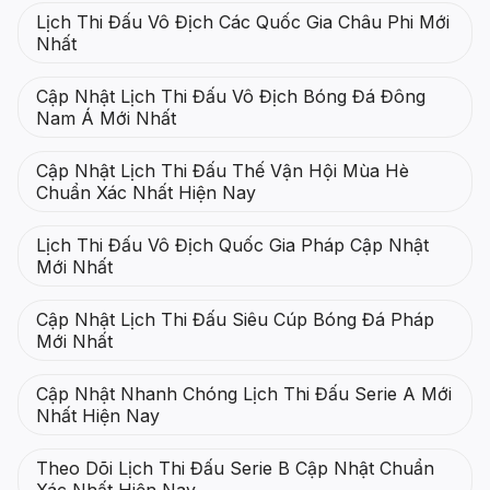
Lịch Thi Đấu Vô Địch Các Quốc Gia Châu Phi Mới
Nhất
Cập Nhật Lịch Thi Đấu Vô Địch Bóng Đá Đông
Nam Á Mới Nhất
Cập Nhật Lịch Thi Đấu Thế Vận Hội Mùa Hè
Chuẩn Xác Nhất Hiện Nay
Lịch Thi Đấu Vô Địch Quốc Gia Pháp Cập Nhật
Mới Nhất
Cập Nhật Lịch Thi Đấu Siêu Cúp Bóng Đá Pháp
Mới Nhất
Cập Nhật Nhanh Chóng Lịch Thi Đấu Serie A Mới
Nhất Hiện Nay
Theo Dõi Lịch Thi Đấu Serie B Cập Nhật Chuẩn
Xác Nhất Hiện Nay