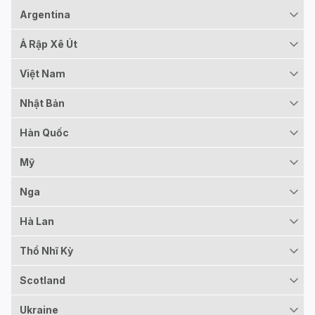
Argentina
Ả Rập Xê Út
Việt Nam
Nhật Bản
Hàn Quốc
Mỹ
Nga
Hà Lan
Thổ Nhĩ Kỳ
Scotland
Ukraine