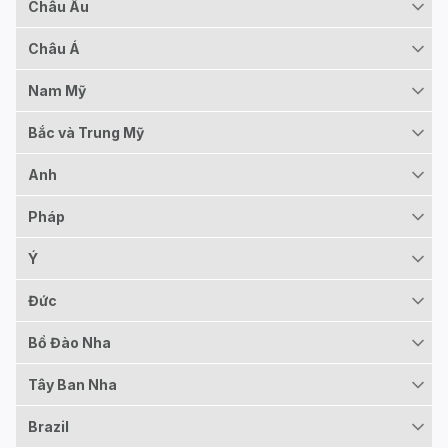
Châu Âu
Châu Á
Nam Mỹ
Bắc và Trung Mỹ
Anh
Pháp
Ý
Đức
Bồ Đào Nha
Tây Ban Nha
Brazil