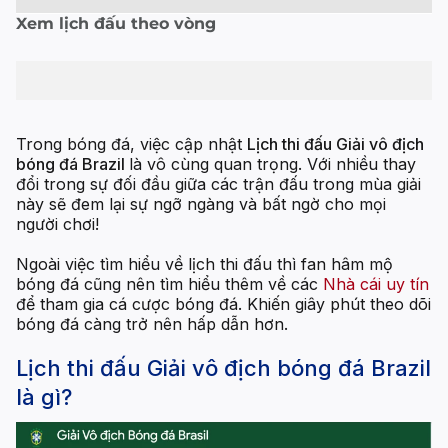
Xem lịch đấu theo vòng
Trong bóng đá, việc cập nhật
Lịch thi đấu Giải vô địch
bóng đá Brazil
là vô cùng quan trọng. Với nhiều thay
đổi trong sự đối đầu giữa các trận đấu trong mùa giải
này sẽ đem lại sự ngỡ ngàng và bất ngờ cho mọi
người chơi!
Ngoài việc tìm hiểu về lịch thi đấu thì fan hâm mộ
bóng đá cũng nên tìm hiểu thêm về các
Nhà cái uy tín
để tham gia cá cược bóng đá. Khiến giây phút theo dõi
bóng đá càng trở nên hấp dẫn hơn.
Lịch thi đấu Giải vô địch bóng đá Brazil
là gì?