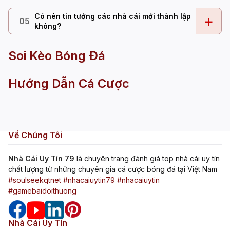
Có nên tin tưởng các nhà cái mới thành lập
+
05
không?
Soi Kèo Bóng Đá
Hướng Dẫn Cá Cược
Về Chúng Tôi
Nhà Cái Uy Tín 79
là chuyên trang đánh giá top nhà cái uy tín
chất lượng từ những chuyên gia cá cược bóng đá tại Việt Nam
#soulseekqtnet
#nhacaiuytin79
#nhacaiuytin
#gamebaidoithuong
Nhà Cái Uy Tín