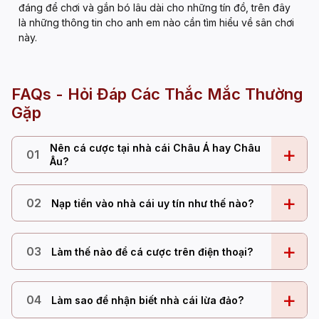
đáng để chơi và gắn bó lâu dài cho những tín đồ, trên đây
là những thông tin cho anh em nào cần tìm hiểu về sân chơi
này.
FAQs - Hỏi Đáp Các Thắc Mắc Thường
Gặp
Nên cá cược tại nhà cái Châu Á hay Châu
+
01
Âu?
+
02
Nạp tiền vào nhà cái uy tín như thế nào?
+
03
Làm thế nào để cá cược trên điện thoại?
+
04
Làm sao để nhận biết nhà cái lừa đảo?