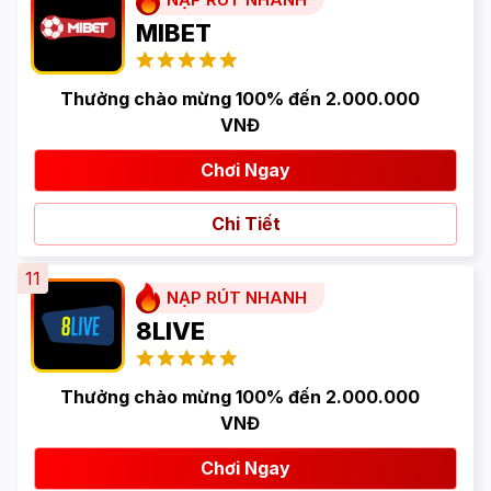
MIBET
Thưởng chào mừng 100% đến 2.000.000
VNĐ
Chơi Ngay
Chi Tiết
11
NẠP RÚT NHANH
8LIVE
Thưởng chào mừng 100% đến 2.000.000
VNĐ
Chơi Ngay