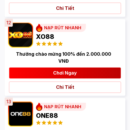
Chi Tiết
12
NẠP RÚT NHANH
XO88
Thưởng chào mừng 100% đến 2.000.000
VNĐ
Chơi Ngay
Chi Tiết
13
NẠP RÚT NHANH
ONE88