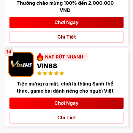
Thưởng chào mừng 100% đến 2.000.000
VNĐ
Chơi Ngay
Chi Tiết
14
NẠP RÚT NHANH
VIN88
Tiệc mừng ra mắt, chơi là thắng Sảnh thể
thao, game bài dành riêng cho người Việt
Chơi Ngay
Chi Tiết