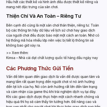
Hầu hết các thiết kế và hình ảnh đều được thiết kế riêng và
mang nét đặc trưng của sân chơi.
Thiện Chí Và An Toàn – Riêng Tư
Bên cạnh đó cũng là một sân chơi thân thiện, riêng tư. Toàn
bộ các thông tin hãy dữ liệu về lịch sử chơi hay giao dịch
của người chơi đều được bảo mật một cách an toàn. Nhờ có
hệ thống mã hóa nhiều lớp nên việc bị tiết lộ thông tin sẽ
không bao giờ xảy ra.
>> Xem thêm:
Kimsa – Nhà cái đạt chất lượng quốc tế hàng đầu ngày nay
Các Phương Thức Gửi Tiền
Vấn đề liên quan đến giao dịch là vấn đề được quan tâm và
mang tầm rất quan trọng đến người chơi vì nó ảnh hưởng
đến lợi ích của họ. Nó còn ảnh hưởng rất lớn đến tâm trạng
và cảm nhận của game thủ khi trải nghiệm dịch vụ tại đây.
Khi các giao dịch được thực hiện một cách nhanh chóng và
hiệu quả thì họ sẽ cảm thấy tin tưởng hơn. Để nâng cao và
trọn vẹn nhất cho người chơi khi thực hiện giao dịch nạp tiền