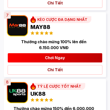
Chi Tiết
7
KÈO CƯỢC ĐA DẠNG NHẤT
MAY88
Thưởng chào mừng 100% lên đến
6.150.000 VNĐ
Chơi Ngay
Chi Tiết
8
TỶ LỆ CƯỢC TỐT NHẤT
UK88
Thưởng chào mừng 150% đến 6.000.000