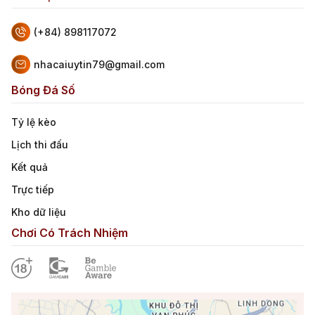
(+84) 898117072
nhacaiuytin79@gmail.com
Bóng Đá Số
Tỷ lệ kèo
Lịch thi đấu
Kết quả
Trực tiếp
Kho dữ liệu
Chơi Có Trách Nhiệm