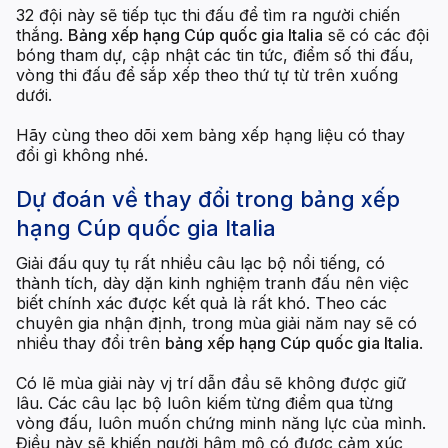
32 đội này sẽ tiếp tục thi đấu để tìm ra người chiến
thắng.
Bảng xếp hạng Cúp quốc gia Italia
sẽ có các đội
bóng tham dự, cập nhật các tin tức, điểm số thi đấu,
vòng thi đấu để sắp xếp theo thứ tự từ trên xuống
dưới.
Hãy cùng theo dõi xem bảng xếp hạng liệu có thay
đổi gì không nhé.
Dự đoán về thay đổi trong bảng xếp
hạng Cúp quốc gia Italia
Giải đấu quy tụ rất nhiều câu lạc bộ nổi tiếng, có
thành tích, dày dặn kinh nghiệm tranh đấu nên việc
biết chính xác được kết quả là rất khó. Theo các
chuyên gia nhận định, trong mùa giải năm nay sẽ có
nhiều thay đổi trên
bảng xếp hạng Cúp quốc gia Italia
.
Có lẽ mùa giải này vj trí dẫn đầu sẽ không được giữ
lâu. Các câu lạc bộ luôn kiếm từng điểm qua từng
vòng đấu, luôn muốn chứng minh năng lực của mình.
Điều này sẽ khiến người hâm mộ có được cảm xúc