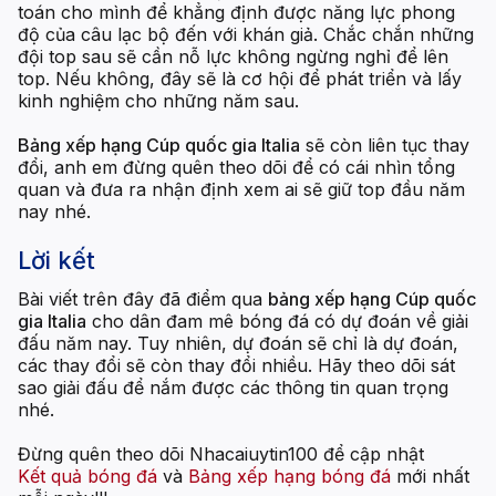
toán cho mình để khẳng định được năng lực phong
độ của câu lạc bộ đến với khán giả. Chắc chắn những
đội top sau sẽ cần nỗ lực không ngừng nghỉ để lên
top. Nếu không, đây sẽ là cơ hội để phát triển và lấy
kinh nghiệm cho những năm sau.
Bảng xếp hạng Cúp quốc gia Italia
sẽ còn liên tục thay
đổi, anh em đừng quên theo dõi để có cái nhìn tổng
quan và đưa ra nhận định xem ai sẽ giữ top đầu năm
nay nhé.
Lời kết
Bài viết trên đây đã điểm qua
bảng xếp hạng Cúp quốc
gia Italia
cho dân đam mê bóng đá có dự đoán về giải
đấu năm nay. Tuy nhiên, dự đoán sẽ chỉ là dự đoán,
các thay đổi sẽ còn thay đổi nhiều. Hãy theo dõi sát
sao giải đấu để nắm được các thông tin quan trọng
nhé.
Đừng quên theo dõi Nhacaiuytin100 để cập nhật
Kết quả bóng đá
và
Bảng xếp hạng bóng đá
mới nhất