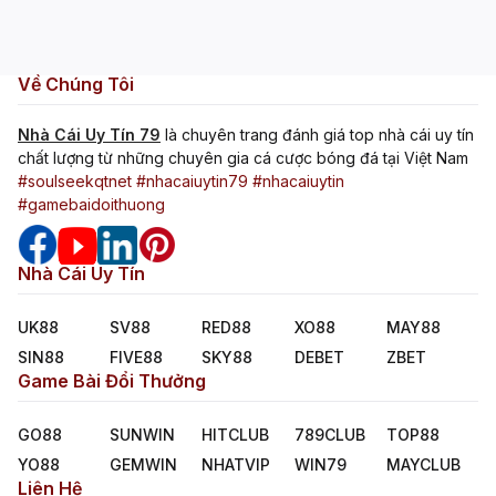
Về Chúng Tôi
Nhà Cái Uy Tín 79
là chuyên trang đánh giá top nhà cái uy tín
chất lượng từ những chuyên gia cá cược bóng đá tại Việt Nam
#soulseekqtnet
#nhacaiuytin79
#nhacaiuytin
#gamebaidoithuong
Nhà Cái Uy Tín
UK88
SV88
RED88
XO88
MAY88
SIN88
FIVE88
SKY88
DEBET
ZBET
Game Bài Đổi Thưởng
GO88
SUNWIN
HITCLUB
789CLUB
TOP88
YO88
GEMWIN
NHATVIP
WIN79
MAYCLUB
Liên Hệ