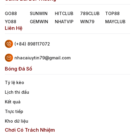
GO88
SUNWIN
HITCLUB
789CLUB
TOP88
YO88
GEMWIN
NHATVIP
WIN79
MAYCLUB
Liên Hệ
(+84) 898117072
nhacaiuytin79@gmail.com
Bóng Đá Số
Tỷ lệ kèo
Lịch thi đấu
Kết quả
Trực tiếp
Kho dữ liệu
Chơi Có Trách Nhiệm