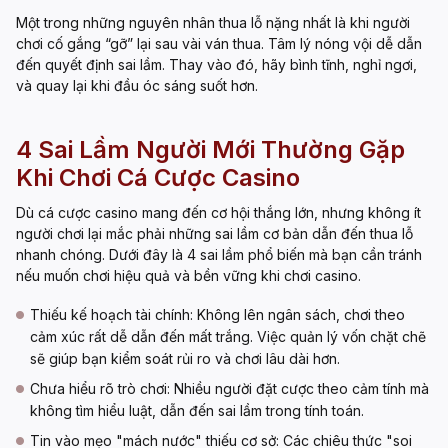
Một trong những nguyên nhân thua lỗ nặng nhất là khi người
chơi cố gắng “gỡ” lại sau vài ván thua. Tâm lý nóng vội dễ dẫn
đến quyết định sai lầm. Thay vào đó, hãy bình tĩnh, nghỉ ngơi,
và quay lại khi đầu óc sáng suốt hơn.
4 Sai Lầm Người Mới Thường Gặp
Khi Chơi Cá Cược Casino
Dù cá cược casino mang đến cơ hội thắng lớn, nhưng không ít
người chơi lại mắc phải những sai lầm cơ bản dẫn đến thua lỗ
nhanh chóng. Dưới đây là 4 sai lầm phổ biến mà bạn cần tránh
nếu muốn chơi hiệu quả và bền vững khi chơi casino.
Thiếu kế hoạch tài chính: Không lên ngân sách, chơi theo
cảm xúc rất dễ dẫn đến mất trắng. Việc quản lý vốn chặt chẽ
sẽ giúp bạn kiểm soát rủi ro và chơi lâu dài hơn.
Chưa hiểu rõ trò chơi: Nhiều người đặt cược theo cảm tính mà
không tìm hiểu luật, dẫn đến sai lầm trong tính toán.
Tin vào mẹo "mách nước" thiếu cơ sở: Các chiêu thức "soi