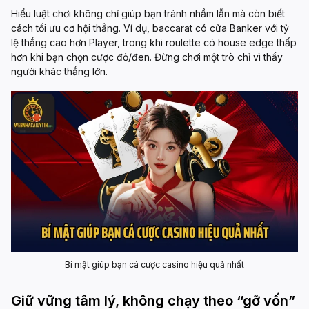
Hiểu luật chơi không chỉ giúp bạn tránh nhầm lẫn mà còn biết
cách tối ưu cơ hội thắng. Ví dụ, baccarat có cửa Banker với tỷ
lệ thắng cao hơn Player, trong khi roulette có house edge thấp
hơn khi bạn chọn cược đỏ/đen. Đừng chơi một trò chỉ vì thấy
người khác thắng lớn.
Bí mật giúp bạn cá cược casino hiệu quả nhất
Giữ vững tâm lý, không chạy theo “gỡ vốn”