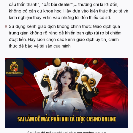
cầu thần thánh", "bắt bài dealer",… thường chỉ là lời đồn,
không có căn cứ khoa học. Hãy dựa vào kiến thức thực tế và
kinh nghiệm thay vì tin vào những lời đồn thiếu cơ sở.
Sử dụng kênh giao dịch không chính thức: Giao dịch qua
trung gian không rõ ràng dễ khiến bạn gặp rủi ro bị chiếm
đoạt tiền. Hãy luôn chọn các kênh giao dịch uy tín, chính
thức để bảo vệ tài sản của mình.
Sai lầm dễ mắc phải khi cá cược casino online