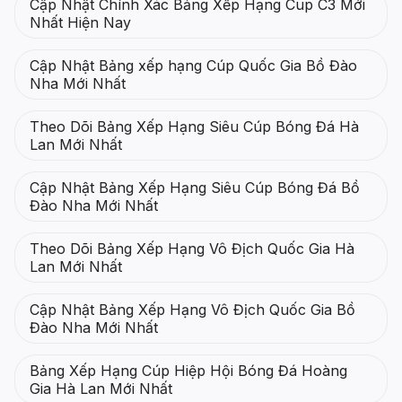
Cập Nhật Chính Xác Bảng Xếp Hạng Cup C3 Mới
Nhất Hiện Nay
Cập Nhật Bảng xếp hạng Cúp Quốc Gia Bồ Đào
Nha Mới Nhất
Theo Dõi Bảng Xếp Hạng Siêu Cúp Bóng Đá Hà
Lan Mới Nhất
Cập Nhật Bảng Xếp Hạng Siêu Cúp Bóng Đá Bồ
Đào Nha Mới Nhất
Theo Dõi Bảng Xếp Hạng Vô Địch Quốc Gia Hà
Lan Mới Nhất
Cập Nhật Bảng Xếp Hạng Vô Địch Quốc Gia Bồ
Đào Nha Mới Nhất
Bảng Xếp Hạng Cúp Hiệp Hội Bóng Đá Hoàng
Gia Hà Lan Mới Nhất