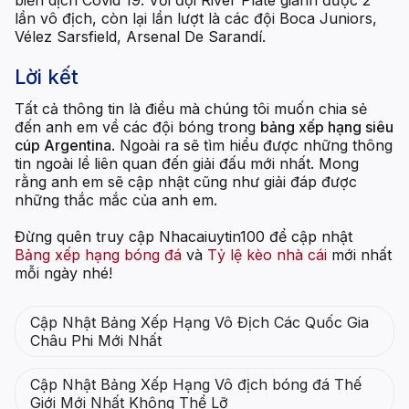
lần vô địch, còn lại lần lượt là các đội Boca Juniors,
Vélez Sarsfield, Arsenal De Sarandí.
Lời kết
Tất cả thông tin là điều mà chúng tôi muốn chia sẻ
đến anh em về các đội bóng trong
bảng xếp hạng siêu
cúp Argentina
. Ngoài ra sẽ tìm hiểu được những thông
tin ngoài lề liên quan đến giải đấu mới nhất. Mong
rằng anh em sẽ cập nhật cũng như giải đáp được
những thắc mắc của anh em.
Đừng quên truy cập Nhacaiuytin100 để cập nhật
Bảng xếp hạng bóng đá
và
Tỷ lệ kèo nhà cái
mới nhất
mỗi ngày nhé!
Cập Nhật Bảng Xếp Hạng Vô Địch Các Quốc Gia
Châu Phi Mới Nhất
Cập Nhật Bảng Xếp Hạng Vô địch bóng đá Thế
Giới Mới Nhất Không Thể Lỡ