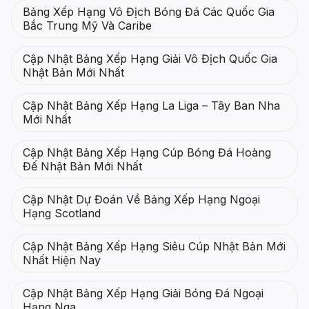
Bảng Xếp Hạng Vô Địch Bóng Đá Các Quốc Gia
Bắc Trung Mỹ Và Caribe
Cập Nhật Bảng Xếp Hạng Giải Vô Địch Quốc Gia
Nhật Bản Mới Nhất
Cập Nhật Bảng Xếp Hạng La Liga – Tây Ban Nha
Mới Nhất
Cập Nhật Bảng Xếp Hạng Cúp Bóng Đá Hoàng
Đế Nhật Bản Mới Nhất
Cập Nhật Dự Đoán Về Bảng Xếp Hạng Ngoại
Hạng Scotland
Cập Nhật Bảng Xếp Hạng Siêu Cúp Nhật Bản Mới
Nhất Hiện Nay
Cập Nhật Bảng Xếp Hạng Giải Bóng Đá Ngoại
Hạng Nga