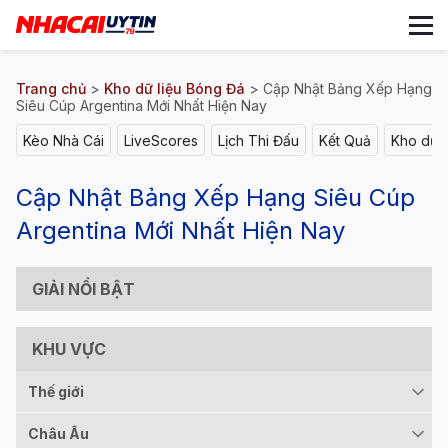
Trang chủ
>
Kho dữ liệu Bóng Đá
>
Cập Nhật Bảng Xếp Hạng
Siêu Cúp Argentina Mới Nhất Hiện Nay
Kèo Nhà Cái
LiveScores
Lịch Thi Đấu
Kết Quả
Kho dữ l
Cập Nhật Bảng Xếp Hạng Siêu Cúp
Argentina Mới Nhất Hiện Nay
GIẢI NỔI BẬT
KHU VỰC
Thế giới
Châu Âu