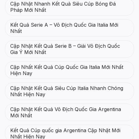
Cập Nhật Nhanh Kết Quả Siêu Cúp Bóng Đá
Pháp Mới Nhất
Kết Quả Serie A – Vô Địch Quốc Gia Italia Mới
Nhất
Cập Nhật Kết Quả Serie B – Giải Vô Địch Quốc
Gia Ý Mới Nhất
Cập Nhất Kết Quả Cúp Quốc Gia Italia Mới Nhất
Hiện Nay
Cập Nhật Kết Quả Siêu Cúp Italia Nhanh Chóng
Nhất Hiện Nay
Cập Nhật Kết Quả Vô Địch Quốc Gia Argentina
Mới Nhất
Kết Quả Cúp quốc gia Argentina Cập Nhật Mới
Nhất Hiện Nay