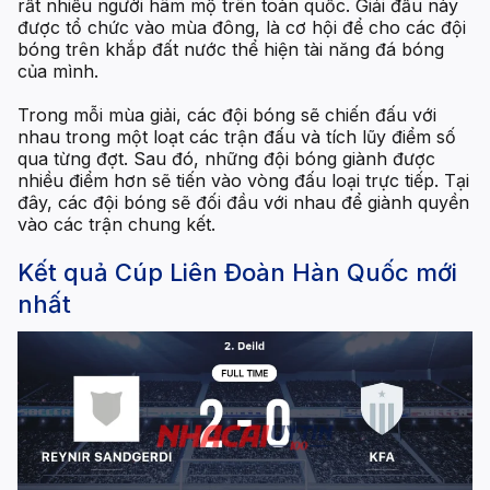
rất nhiều người hâm mộ trên toàn quốc. Giải đấu này
được tổ chức vào mùa đông, là cơ hội để cho các đội
bóng trên khắp đất nước thể hiện tài năng đá bóng
của mình.
Trong mỗi mùa giải, các đội bóng sẽ chiến đấu với
nhau trong một loạt các trận đấu và tích lũy điểm số
qua từng đợt. Sau đó, những đội bóng giành được
nhiều điểm hơn sẽ tiến vào vòng đấu loại trực tiếp. Tại
đây, các đội bóng sẽ đối đầu với nhau để giành quyền
vào các trận chung kết.
Kết quả Cúp Liên Đoàn Hàn Quốc mới
nhất