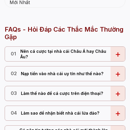
Mới Nhất
FAQs - Hỏi Đáp Các Thắc Mắc Thường
Gặp
Nên cá cược tại nhà cái Châu Á hay Châu
+
01
Âu?
+
02
Nạp tiền vào nhà cái uy tín như thế nào?
+
03
Làm thế nào để cá cược trên điện thoại?
+
04
Làm sao để nhận biết nhà cái lừa đảo?