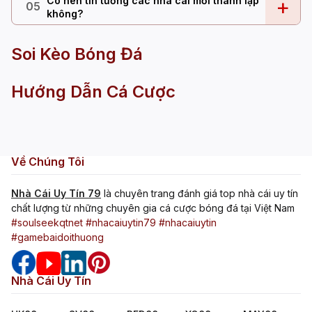
Có nên tin tưởng các nhà cái mới thành lập
+
05
không?
Soi Kèo Bóng Đá
Hướng Dẫn Cá Cược
Về Chúng Tôi
Nhà Cái Uy Tín 79
là chuyên trang đánh giá top nhà cái uy tín
chất lượng từ những chuyên gia cá cược bóng đá tại Việt Nam
#soulseekqtnet
#nhacaiuytin79
#nhacaiuytin
#gamebaidoithuong
Nhà Cái Uy Tín