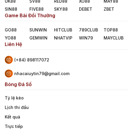
UK88
SV88
RED88
XO88
MAY88
SIN88
FIVE88
SKY88
DEBET
ZBET
Game Bài Đổi Thưởng
GO88
SUNWIN
HITCLUB
789CLUB
TOP88
YO88
GEMWIN
NHATVIP
WIN79
MAYCLUB
Liên Hệ
(+84) 898117072
nhacaiuytin79@gmail.com
Bóng Đá Số
Tỷ lệ kèo
Lịch thi đấu
Kết quả
Trực tiếp