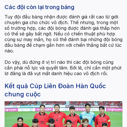
Các đội còn lại trong bảng
Tuy đội đầu bảng nhận được đánh giá rất cao từ giới
chuyên gia cho chức vô địch. Thế nhưng, trong một
số trường hợp, các đội bóng được đánh giá thấp hơn
có thể sẽ gây bất ngờ. Nếu có chiến thuật phù hợp
cùng sự may mắn, họ có thể đánh bại những đội bóng
đầu bảng để chạm gần hơn với chiến thắng bất cứ lúc
nào.
Do vậy, dù đứng ở vị trí nào thì các đội bóng cũng
cần phải nỗ lực và quyết tâm. Bởi lẽ, chỉ cần một phút
lơ đãng là đã vụt mất danh hiệu cao vô địch rồi.
Kết quả Cúp Liên Đoàn Hàn Quốc
chung cuộc