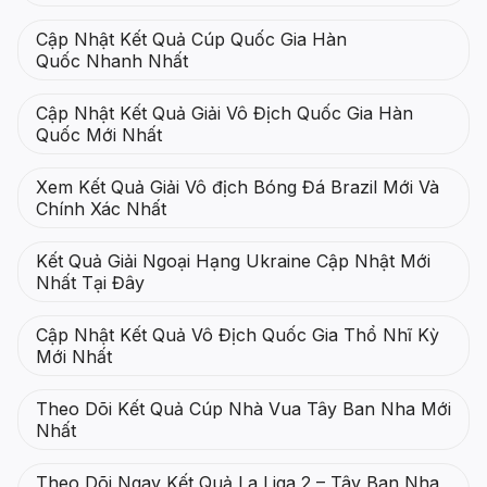
Cập Nhật Kết Quả Cúp Quốc Gia Hàn
Quốc Nhanh Nhất
Cập Nhật Kết Quả Giải Vô Địch Quốc Gia Hàn
Quốc Mới Nhất
Xem Kết Quả Giải Vô địch Bóng Đá Brazil Mới Và
Chính Xác Nhất
Kết Quả Giải Ngoại Hạng Ukraine Cập Nhật Mới
Nhất Tại Đây
Cập Nhật Kết Quả Vô Địch Quốc Gia Thổ Nhĩ Kỳ
Mới Nhất
Theo Dõi Kết Quả Cúp Nhà Vua Tây Ban Nha Mới
Nhất
Theo Dõi Ngay Kết Quả La Liga 2 – Tây Ban Nha