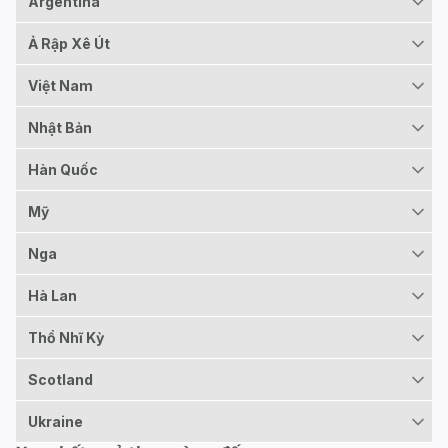
Argentina
Ả Rập Xê Út
Việt Nam
Nhật Bản
Hàn Quốc
Mỹ
Nga
Hà Lan
Thổ Nhĩ Kỳ
Scotland
Ukraine