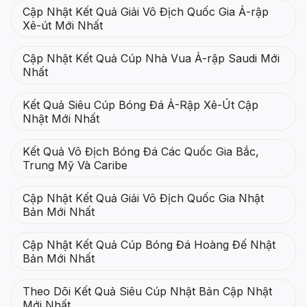
Cập Nhật Kết Quả Giải Vô Địch Quốc Gia Ả-rập
Xê-út Mới Nhất
Cập Nhật Kết Quả Cúp Nhà Vua Ả-rập Saudi Mới
Nhất
Kết Quả Siêu Cúp Bóng Đá Ả-Rập Xê-Út Cập
Nhật Mới Nhất
Kết Quả Vô Địch Bóng Đá Các Quốc Gia Bắc,
Trung Mỹ Và Caribe
Cập Nhật Kết Quả Giải Vô Địch Quốc Gia Nhật
Bản Mới Nhất
Cập Nhật Kết Quả Cúp Bóng Đá Hoàng Đế Nhật
Bản Mới Nhất
Theo Dõi Kết Quả Siêu Cúp Nhật Bản Cập Nhật
Mới Nhất