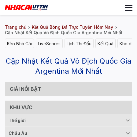
Trang chủ
>
Kết Quả Bóng Đá Trực Tuyến Hôm Nay
>
Cập Nhật Kết Quả Vô Địch Quốc Gia Argentina Mới Nhất
Kèo Nhà Cái
LiveScores
Lịch Thi Đấu
Kết Quả
Kho dữ l
Cập Nhật Kết Quả Vô Địch Quốc Gia
Argentina Mới Nhất
GIẢI NỔI BẬT
KHU VỰC
Thế giới
Châu Âu