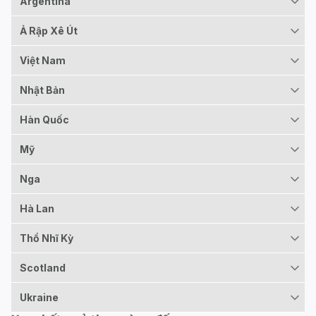
Argentina
Ả Rập Xê Út
Việt Nam
Nhật Bản
Hàn Quốc
Mỹ
Nga
Hà Lan
Thổ Nhĩ Kỳ
Scotland
Ukraine