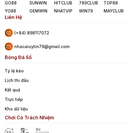
GO88
SUNWIN
HITCLUB
789CLUB
TOP88
YO88
GEMWIN
NHATVIP
WIN79
MAYCLUB
Liên Hệ
(+84) 898117072
nhacaiuytin79@gmail.com
Bóng Đá Số
Tỷ lệ kèo
Lịch thi đấu
Kết quả
Trực tiếp
Kho dữ liệu
Chơi Có Trách Nhiệm