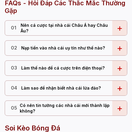
FAQs - Hỏi Đáp Các Thắc Mắc Thường
Gặp
Nên cá cược tại nhà cái Châu Á hay Châu
+
01
Âu?
+
02
Nạp tiền vào nhà cái uy tín như thế nào?
+
03
Làm thế nào để cá cược trên điện thoại?
+
04
Làm sao để nhận biết nhà cái lừa đảo?
Có nên tin tưởng các nhà cái mới thành lập
+
05
không?
Soi Kèo Bóng Đá