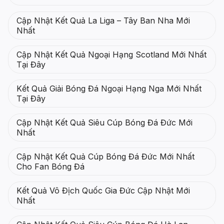
Cập Nhật Kết Quả La Liga – Tây Ban Nha Mới
Nhất
Cập Nhật Kết Quả Ngoại Hạng Scotland Mới Nhất
Tại Đây
Kết Quả Giải Bóng Đá Ngoại Hạng Nga Mới Nhất
Tại Đây
Cập Nhật Kết Quả Siêu Cúp Bóng Đá Đức Mới
Nhất
Cập Nhật Kết Quả Cúp Bóng Đá Đức Mới Nhất
Cho Fan Bóng Đá
Kết Quả Vô Địch Quốc Gia Đức Cập Nhật Mới
Nhất