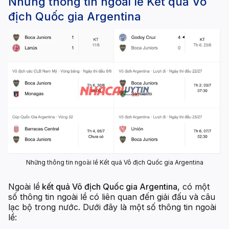
Những thông tin ngoài lề Kết quả Vô
địch Quốc gia Argentina
Những thông tin ngoài lề Kết quả Vô địch Quốc gia Argentina
Ngoài lề
kết quả Vô địch Quốc gia Argentina
, có một
số thông tin ngoài lề có liên quan đến giải đấu và câu
lạc bộ trong nước. Dưới đây là một số thông tin ngoài
lề: