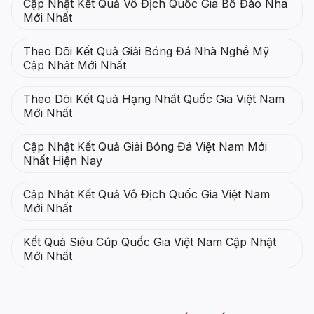
Cập Nhật Kết Quả Vô Địch Quốc Gia Bồ Đào Nha
Mới Nhất
Theo Dõi Kết Quả Giải Bóng Đá Nhà Nghề Mỹ
Cập Nhật Mới Nhất
Theo Dõi Kết Quả Hạng Nhất Quốc Gia Việt Nam
Mới Nhất
Cập Nhật Kết Quả Giải Bóng Đá Việt Nam Mới
Nhất Hiện Nay
Cập Nhật Kết Quả Vô Địch Quốc Gia Việt Nam
Mới Nhất
Kết Quả Siêu Cúp Quốc Gia Việt Nam Cập Nhật
Mới Nhất