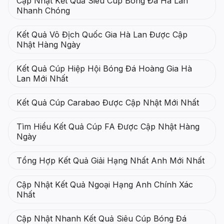
Cập Nhật Kết Quả Siêu Cúp Bóng Đá Hà Lan
Nhanh Chóng
Kết Quả Vô Địch Quốc Gia Hà Lan Được Cập
Nhật Hàng Ngày
Kết Quả Cúp Hiệp Hội Bóng Đá Hoàng Gia Hà
Lan Mới Nhất
Kết Quả Cúp Carabao Được Cập Nhật Mới Nhất
Tìm Hiểu Kết Quả Cúp FA Được Cập Nhật Hàng
Ngày
Tổng Hợp Kết Quả Giải Hạng Nhất Anh Mới Nhất
Cập Nhật Kết Quả Ngoại Hạng Anh Chính Xác
Nhất
Cập Nhật Nhanh Kết Quả Siêu Cúp Bóng Đá