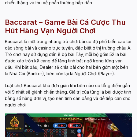
chiến thắng và thu về phần thưởng hấp dẫn.
Baccarat – Game Bài Cá Cược Thu
Hút Hàng Vạn Người Chơi
Baccarat là một trong những trò chơi bài có độ phổ biến cao tại
các sòng bài và casino trực tuyến, đặc biệt ở thị trường châu Á.
Trò chơi này sử dụng đến 8 bộ bài Tây, mỗi bộ gồm 52 lá bài
được xáo trộn kỹ càng để tăng tính bất ngờ trong từng ván
đấu. Khi bắt đầu, Dealer sẽ chia bài cho hai bên gồm một bên
là Nhà Cái (Banker), bên còn lại là Người Chơi (Player).
Luật chơi Baccarat khá đơn giản khi bên nào có tổng điểm gần
với 9 nhất sẽ giành chiến thắng. Giá trị của từng lá bài được tính
bằng số hàng đơn vị, tạo nên tính cân bằng và dễ tiếp cận cho
người chơi.