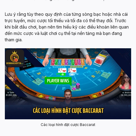
Lưu ý rằng tùy theo quy định của từng sòng bạc hoặc nhà cái
trực tuyến, mức cược tối thiểu và tối đa có thể thay đổi. Trước
khi bắt đầu chơi, bạn nên tìm hiểu kỹ các điều khoản liên quan
đến mức cược và luật chơi cụ thể tại nền tảng mà bạn đang
tham gia.
Các loại hình đặt cược Baccarat