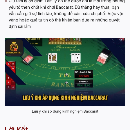
Giữ tâm lý ổn định: Tâm lý có thể được coi là một trong những
yếu tố then chốt khi chơi Baccarat. Dù thắng hay thua, bạn
vẫn cần giữ sự tỉnh táo, không để cảm xúc chi phối. Việc vội
vàng hoặc quá tự tin có thể khiến bạn đưa ra những quyết
định sai lầm.
Lưu ý khi áp dụng kinh nghiệm Baccarat
Lời Kết