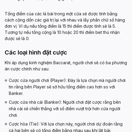
Tổng điểm của các lá bài trong một cửa sẽ được tính bằng
cách cộng dồn các giá trị lại với nhau và lấy phần chữ số hàng
đơn vị. Ví dụ nếu tổng điểm là 15 thì điểm được tính sẽ là 5.
Tương tự nếu tổng cộng là 10 hoặc 20 thì điểm bet thủ nhận
được sẽ là 0.
Các loại hình đặt cược
Khi áp dụng kinh nghiệm Baccarat, người chơi sẽ có ba phương
án cược chính như sau:
Cược cửa người chơi (Player): Đây là lựa chọn mà người chơi
tin rằng bên Player sẽ sở hữu tổng điểm cao hơn so với
Banker.
Cược cửa nhà cái (Banker): Người chơi đặt cược rằng bên
nhà cái sẽ chiến thắng với số điểm vượt trội hơn cửa người
chơi.
Cược hòa (Tie): Với lựa chọn này, người chơi dự đoán rằng
cả hai bên sẽ có tổng điểm bằng nhau sau khi lật bài.