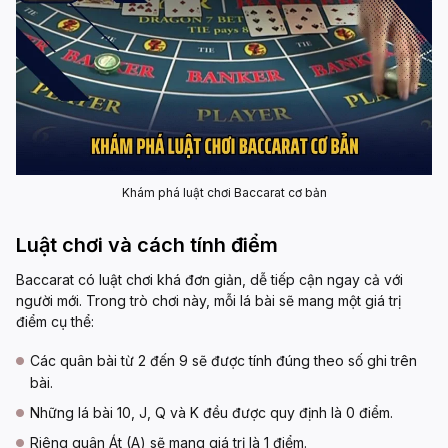
Khám phá luật chơi Baccarat cơ bản
Luật chơi và cách tính điểm
Baccarat có luật chơi khá đơn giản, dễ tiếp cận ngay cả với
người mới. Trong trò chơi này, mỗi lá bài sẽ mang một giá trị
điểm cụ thể:
Các quân bài từ 2 đến 9 sẽ được tính đúng theo số ghi trên
bài.
Những lá bài 10, J, Q và K đều được quy định là 0 điểm.
Riêng quân Át (A) sẽ mang giá trị là 1 điểm.