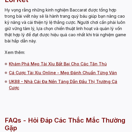
Hy vọng rằng những kinh nghiệm Baccarat được tổng hợp
trong bài viết này sẽ là hành trang quý báu giúp bạn nâng cao
kỹ năng và cải thiện tỷ lệ thắng cược. Người chơi cần phải luôn
giữ vững tâm lý, lựa chọn chiến thuật linh hoạt và quản lý vốn
thật hợp lý để đạt được hiệu quả cao nhất khi trải nghiệm game
bài hấp dẫn này.
Xem thêm:
Khám Phá Mẹo Tài Xỉu Bất Bại Cho Các Tân Thủ
Cá Cược Tài Xỉu Online - Mẹo Đánh Chuẩn Từng Ván
UK88 - Nhà Cái Đa Nền Tảng Dẫn Đầu Thị Trường Cá
Cược
FAQs - Hỏi Đáp Các Thắc Mắc Thường
Gặp