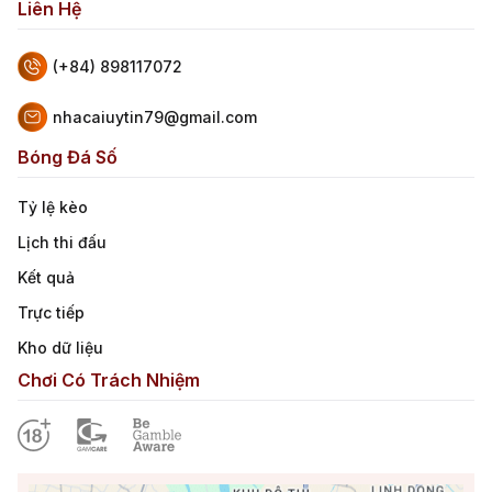
Liên Hệ
(+84) 898117072
nhacaiuytin79@gmail.com
Bóng Đá Số
Tỷ lệ kèo
Lịch thi đấu
Kết quả
Trực tiếp
Kho dữ liệu
Chơi Có Trách Nhiệm