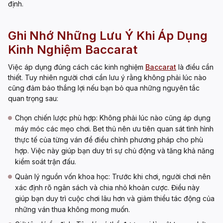
định.
Ghi Nhớ Những Lưu Ý Khi Áp Dụng
Kinh Nghiệm Baccarat
Việc áp dụng đúng cách các kinh nghiệm
Baccarat
là điều cần
thiết. Tuy nhiên người chơi cần lưu ý rằng không phải lúc nào
cũng đảm bảo thắng lợi nếu bạn bỏ qua những nguyên tắc
quan trọng sau:
Chọn chiến lược phù hợp: Không phải lúc nào cũng áp dụng
máy móc các mẹo chơi. Bet thủ nên ưu tiên quan sát tình hình
thực tế của từng ván để điều chỉnh phương pháp cho phù
hợp. Việc này giúp bạn duy trì sự chủ động và tăng khả năng
kiểm soát trận đấu.
Quản lý nguồn vốn khoa học: Trước khi chơi, người chơi nên
xác định rõ ngân sách và chia nhỏ khoản cược. Điều này
giúp bạn duy trì cuộc chơi lâu hơn và giảm thiểu tác động của
những ván thua không mong muốn.