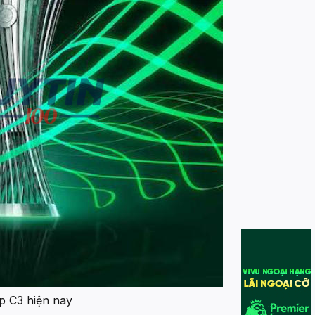
úp C3 hiện nay