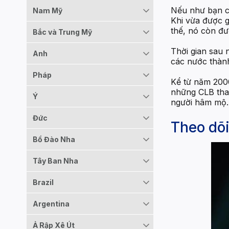
Nếu như bạn ch
Nam Mỹ
Khi vừa được g
thế, nó còn đư
Bắc và Trung Mỹ
Thời gian sau 
Anh
các nước thành
Pháp
Kể từ năm 200
những CLB tha
Ý
người hâm mộ.
Đức
Theo dõi
Bồ Đào Nha
Tây Ban Nha
Brazil
Argentina
Ả Rập Xê Út