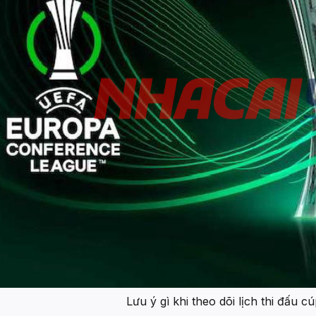
Lưu ý gì khi theo dõi lịch thi đấu c