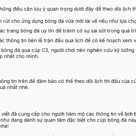
hững điều cần lưu ý quan trọng dưới đây để theo dõi lịch t
i rút cho ứng dụng bóng đá vừa mới tải về nếu như lựa ch
ác trang bóng đá uy tín để tránh có sự sai sót trong quá tr
c thông tin bên lề trận đấu qua lịch để có kế hoạch xem 
bóng đá qua cúp C3, người chơi nên nghiên cứu kỹ lưỡng t
p nhất cho mình.
ông tin trên để đảm bảo có thể theo dõi lịch thi đấu của c
uả nhất nhé.
i viết đã cung cấp cho người hâm mộ các thông tin về
lịch 
như đang dành sự quan tâm đặc biệt cho cúp bóng đá này.
 nhé!