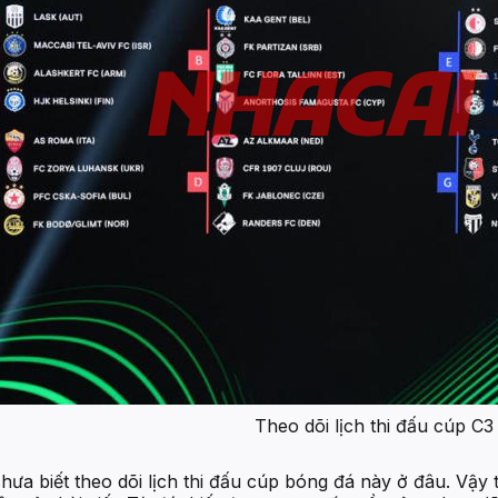
Theo dõi lịch thi đấu cúp C3
ưa biết theo dõi lịch thi đấu cúp bóng đá này ở đâu. Vậy 