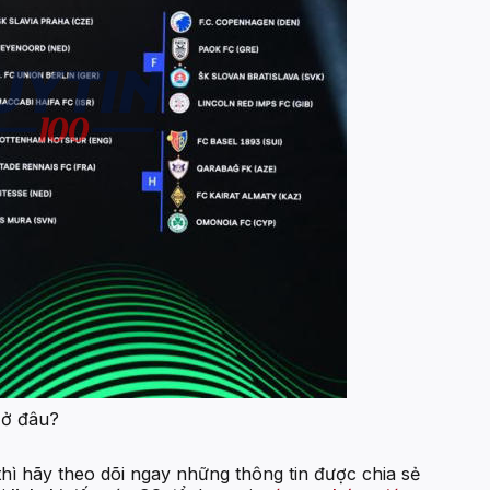
 ở đâu?
thì hãy theo dõi ngay những thông tin được chia sẻ