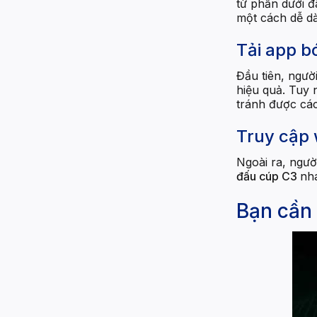
từ phần dưới đ
một cách dễ dà
Tải app b
Đầu tiên, ngườ
hiệu quả. Tuy 
tránh được các
Truy cập 
Ngoài ra, ngườ
đấu cúp C3
nh
Bạn cần 